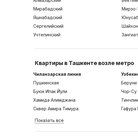
Алмазарский
Бектем
Мирабадский
Мирзо-
Яшнабадский
Юнусаб
Сергелийский
Шайхон
Учтепинский
Зангиа
Квартиры в Ташкенте возле метро
Чиланзарская линия
Узбеки
Пушкинская
Беруни
Буюк Ипак Йули
Чор-Су
Хамида Алимджана
Тинчли
Сквер Амира Тимура
Гафура 
Показать все