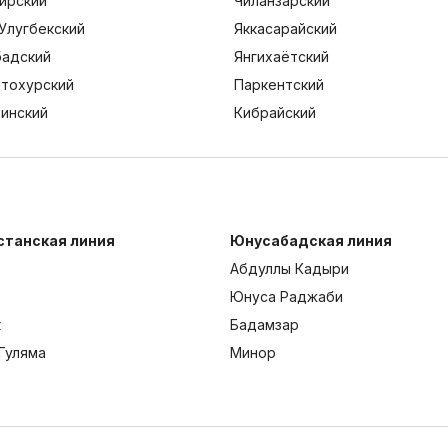
ирский
Чиланзарский
Улугбекский
Яккасарайский
адский
Янгихаётский
тохурский
Паркентский
тинский
Кибрайский
станская линия
Юнусабадская линия
Абдуллы Кадыри
Юнуса Раджаби
к
Бадамзар
Гуляма
Минор