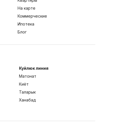
Квартиры
На карте
Коммерческие
Ипотека
Блог
Куйлюк линия
Матонат
Киёт
Таларык
Ханабад