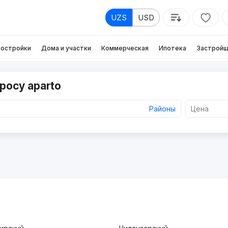
UZS
USD
остройки
Дома и участки
Коммерческая
Ипотека
Застройщ
росу aparto
Районы
Цена