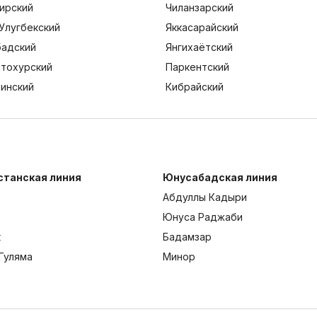
ирский
Чиланзарский
Улугбекский
Яккасарайский
адский
Янгихаётский
тохурский
Паркентский
тинский
Кибрайский
станская линия
Юнусабадская линия
Абдуллы Кадыри
Юнуса Раджаби
к
Бадамзар
Гуляма
Минор