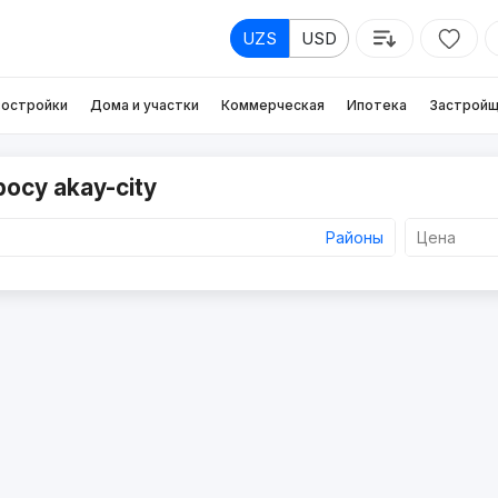
UZS
USD
остройки
Дома и участки
Коммерческая
Ипотека
Застройщ
осу akay-city
Районы
Цена