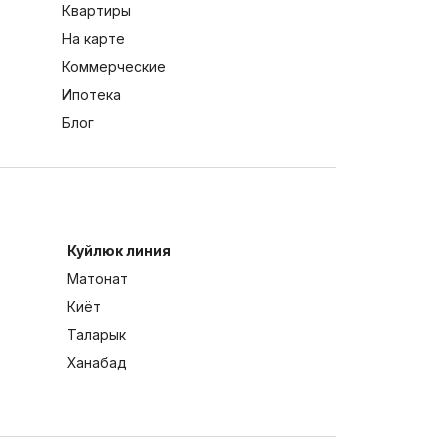
Квартиры
На карте
Коммерческие
Ипотека
Блог
Куйлюк линия
Матонат
Киёт
Таларык
Ханабад