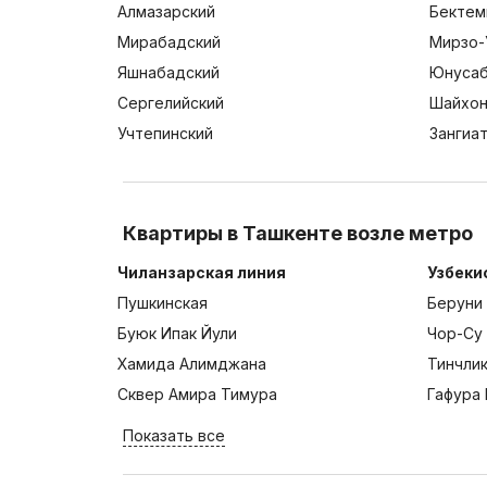
Алмазарский
Бектем
Мирабадский
Мирзо-
Яшнабадский
Юнусаб
Сергелийский
Шайхон
Учтепинский
Зангиа
Квартиры в Ташкенте возле метро
Чиланзарская линия
Узбеки
Пушкинская
Беруни
Буюк Ипак Йули
Чор-Су
Хамида Алимджана
Тинчли
Сквер Амира Тимура
Гафура 
Показать все