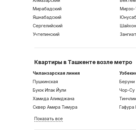
Алмазарский
Бектем
Мирабадский
Мирзо-
Яшнабадский
Юнусаб
Сергелийский
Шайхон
Учтепинский
Зангиа
Квартиры в Ташкенте возле метро
Чиланзарская линия
Узбеки
Пушкинская
Беруни
Буюк Ипак Йули
Чор-Су
Хамида Алимджана
Тинчли
Сквер Амира Тимура
Гафура 
Показать все