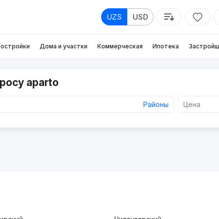
UZS
USD
остройки
Дома и участки
Коммерческая
Ипотека
Застройщ
росу aparto
Районы
Цена