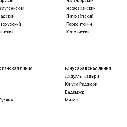
ирский
Чиланзарский
Улугбекский
Яккасарайский
адский
Янгихаётский
тохурский
Паркентский
тинский
Кибрайский
станская линия
Юнусабадская линия
Абдуллы Кадыри
Юнуса Раджаби
к
Бадамзар
Гуляма
Минор