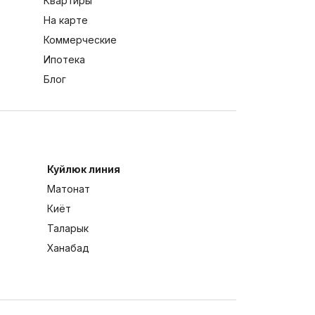
Квартиры
На карте
Коммерческие
Ипотека
Блог
Куйлюк линия
Матонат
Киёт
Таларык
Ханабад