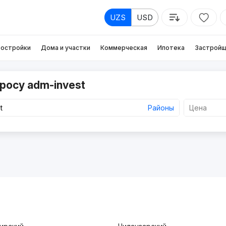
UZS
USD
остройки
Дома и участки
Коммерческая
Ипотека
Застройщ
росу adm-invest
Районы
Цена