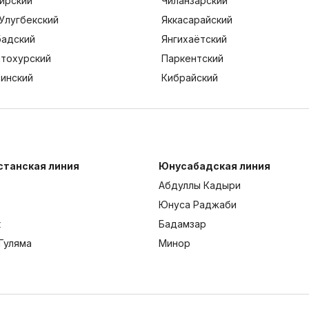
ирский
Чиланзарский
Улугбекский
Яккасарайский
адский
Янгихаётский
тохурский
Паркентский
тинский
Кибрайский
станская линия
Юнусабадская линия
Абдуллы Кадыри
Юнуса Раджаби
к
Бадамзар
Гуляма
Минор