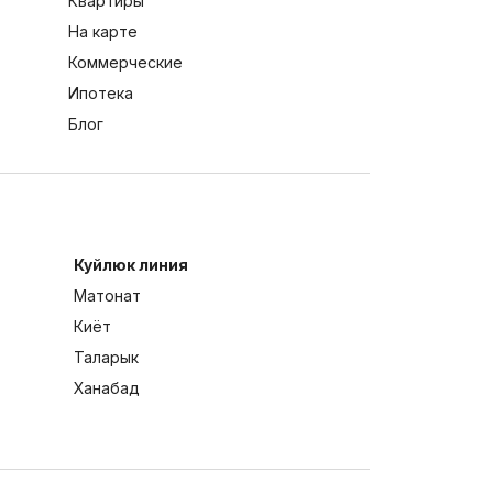
Квартиры
На карте
Коммерческие
Ипотека
Блог
Куйлюк линия
Матонат
Киёт
Таларык
Ханабад