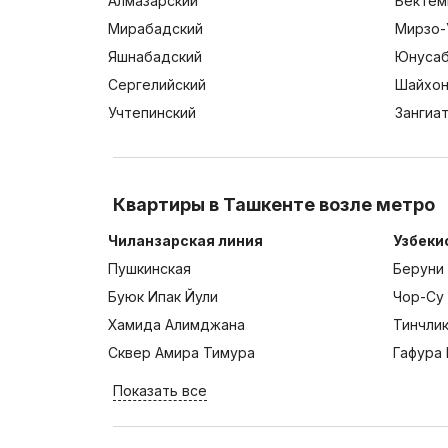
Алмазарский
Бектем
Мирабадский
Мирзо-
Яшнабадский
Юнусаб
Сергелийский
Шайхон
Учтепинский
Зангиа
Квартиры в Ташкенте возле метро
Чиланзарская линия
Узбеки
Пушкинская
Беруни
Буюк Ипак Йули
Чор-Су
Хамида Алимджана
Тинчли
Сквер Амира Тимура
Гафура 
Показать все