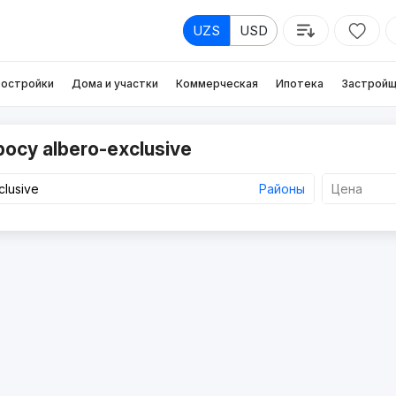
UZS
USD
остройки
Дома и участки
Коммерческая
Ипотека
Застройщ
осу albero-exclusive
Районы
Цена