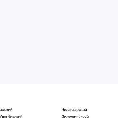
ирский
Чиланзарский
Улугбекский
Яккасарайский