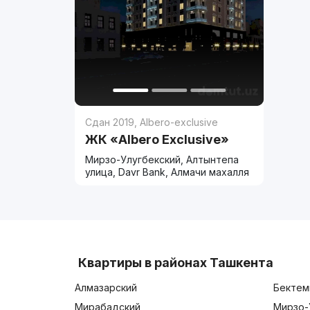
Сдан 2019
,
Albero-exclusive
ЖК «Albero Exclusive»
Мирзо-Улугбекский, Алтынтепа
улица, Davr Bank, Алмачи махалля
Квартиры в районах Ташкента
Алмазарский
Бектем
Мирабадский
Мирзо-