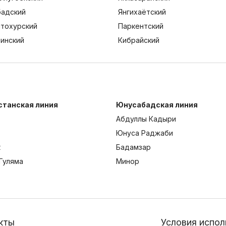
адский
Янгихаётский
тохурский
Паркентский
тинский
Кибрайский
станская линия
Юнусабадская линия
Абдуллы Кадыри
Юнуса Раджаби
к
Бадамзар
Гуляма
Минор
кты
Условия испол