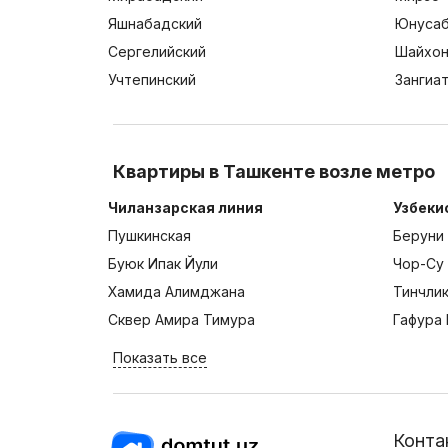
Яшнабадский
Юнусаб
Сергелийский
Шайхон
Учтепинский
Зангиа
Квартиры в Ташкенте возле метро
Чиланзарская линия
Узбеки
Пушкинская
Беруни
Буюк Ипак Йули
Чор-Су
Хамида Алимджана
Тинчли
Сквер Амира Тимура
Гафура 
Показать все
Конта