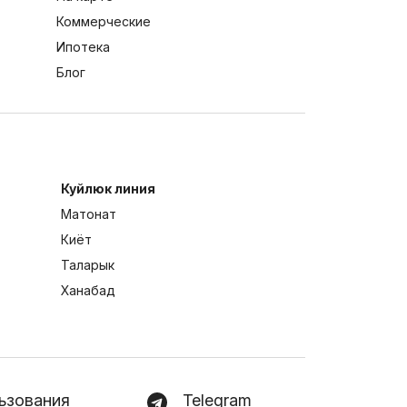
Коммерческие
Ипотека
Блог
Куйлюк линия
Матонат
Киёт
Таларык
Ханабад
ьзования
Telegram