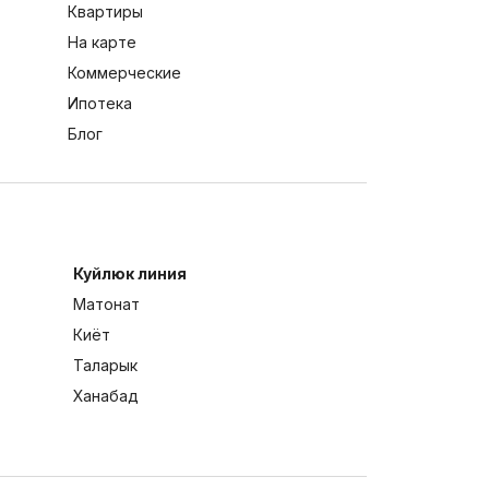
Квартиры
На карте
Коммерческие
Ипотека
Блог
Куйлюк линия
Матонат
Киёт
Таларык
Ханабад