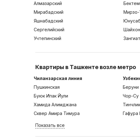
Алмазарский
Бектем
Мирабадский
Мирзо-
Яшнабадский
Юнусаб
Сергелийский
Шайхон
Учтепинский
Зангиа
Квартиры в Ташкенте возле метро
Чиланзарская линия
Узбеки
Пушкинская
Беруни
Буюк Ипак Йули
Чор-Су
Хамида Алимджана
Тинчли
Сквер Амира Тимура
Гафура 
Показать все