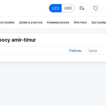
UZS
USD
остройки
Дома и участки
Коммерческая
Ипотека
Застройщ
осу amir-timur
Районы
Цена