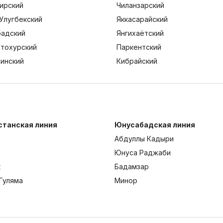
ирский
Чиланзарский
Улугбекский
Яккасарайский
адский
Янгихаётский
тохурский
Паркентский
тинский
Кибрайский
станская линия
Юнусабадская линия
Абдуллы Кадыри
Юнуса Раджаби
к
Бадамзар
Гуляма
Минор