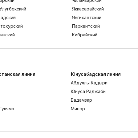
ирский
Чиланзарский
Улугбекский
Яккасарайский
адский
Янгихаётский
тохурский
Паркентский
тинский
Кибрайский
станская линия
Юнусабадская линия
Абдуллы Кадыри
Юнуса Раджаби
к
Бадамзар
Гуляма
Минор