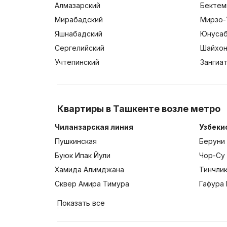
Алмазарский
Бектем
Мирабадский
Мирзо-
Яшнабадский
Юнусаб
Сергелийский
Шайхон
Учтепинский
Зангиа
Квартиры в Ташкенте возле метро
Чиланзарская линия
Узбеки
Пушкинская
Беруни
Буюк Ипак Йули
Чор-Су
Хамида Алимджана
Тинчли
Сквер Амира Тимура
Гафура 
Показать все