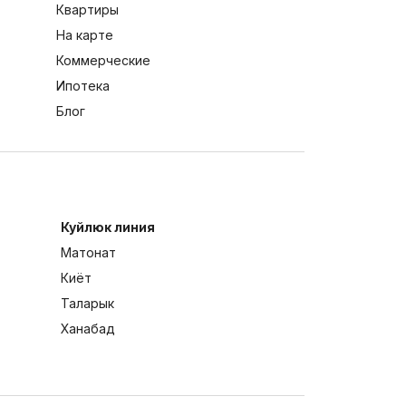
Квартиры
На карте
Коммерческие
Ипотека
Блог
Куйлюк линия
Матонат
Киёт
Таларык
Ханабад