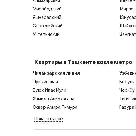
Алмазарский
Бектем
Мирабадский
Мирзо-
Яшнабадский
Юнусаб
Сергелийский
Шайхон
Учтепинский
Зангиа
Квартиры в Ташкенте возле метро
Чиланзарская линия
Узбеки
Пушкинская
Беруни
Буюк Ипак Йули
Чор-Су
Хамида Алимджана
Тинчли
Сквер Амира Тимура
Гафура 
Показать все