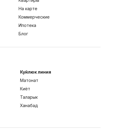
Квартиры
На карте
Коммерческие
Ипотека
Блог
Куйлюк линия
Матонат
Киёт
Таларык
Ханабад