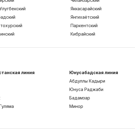
ирский
Чиланзарский
Улугбекский
Яккасарайский
адский
Янгихаётский
тохурский
Паркентский
тинский
Кибрайский
станская линия
Юнусабадская линия
Абдуллы Кадыри
Юнуса Раджаби
к
Бадамзар
Гуляма
Минор