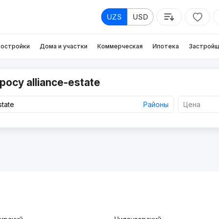
UZS
USD
остройки
Дома и участки
Коммерческая
Ипотека
Застройщ
осу alliance-estate
Районы
Цена