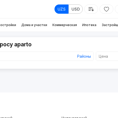
UZS
USD
остройки
Дома и участки
Коммерческая
Ипотека
Застройщ
росу aparto
Районы
Цена