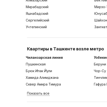
Алмазарский
Бектем
Мирабадский
Мирзо-
Яшнабадский
Юнусаб
Сергелийский
Шайхон
Учтепинский
Зангиа
Квартиры в Ташкенте возле метро
Чиланзарская линия
Узбеки
Пушкинская
Беруни
Буюк Ипак Йули
Чор-Су
Хамида Алимджана
Тинчли
Сквер Амира Тимура
Гафура 
Показать все