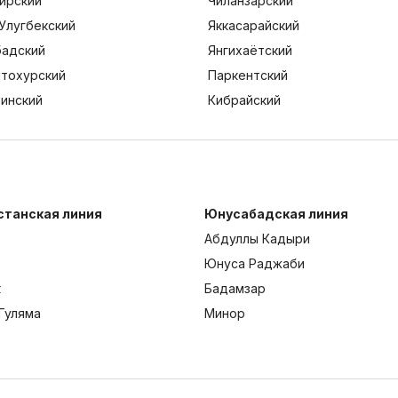
ирский
Чиланзарский
Улугбекский
Яккасарайский
адский
Янгихаётский
тохурский
Паркентский
тинский
Кибрайский
станская линия
Юнусабадская линия
Абдуллы Кадыри
Юнуса Раджаби
к
Бадамзар
Гуляма
Минор