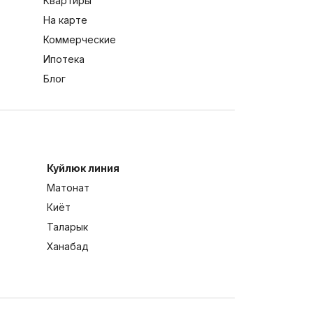
Квартиры
На карте
Коммерческие
Ипотека
Блог
Куйлюк линия
Матонат
Киёт
Таларык
Ханабад