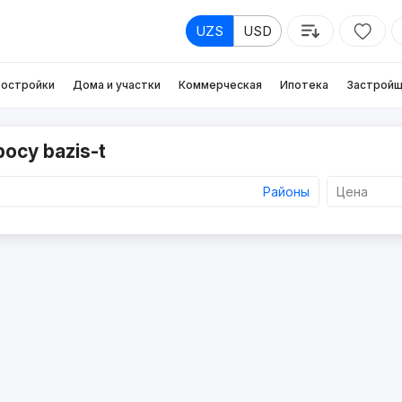
UZS
USD
остройки
Дома и участки
Коммерческая
Ипотека
Застройщ
осу bazis-t
Районы
Цена