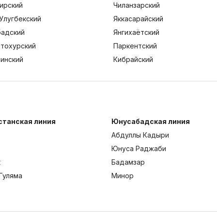
ирский
Чиланзарский
Улугбекский
Яккасарайский
адский
Янгихаётский
тохурский
Паркентский
тинский
Кибрайский
станская линия
Юнусабадская линия
Абдуллы Кадыри
Юнуса Раджаби
к
Бадамзар
Гуляма
Минор