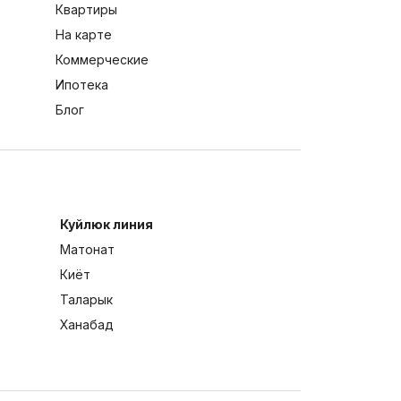
Квартиры
На карте
Коммерческие
Ипотека
Блог
Куйлюк линия
Матонат
Киёт
Таларык
Ханабад