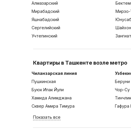
Алмазарский
Бектем
Мирабадский
Мирзо-
Яшнабадский
Юнусаб
Сергелийский
Шайхон
Учтепинский
Зангиа
Квартиры в Ташкенте возле метро
Чиланзарская линия
Узбеки
Пушкинская
Беруни
Буюк Ипак Йули
Чор-Су
Хамида Алимджана
Тинчли
Сквер Амира Тимура
Гафура 
Показать все