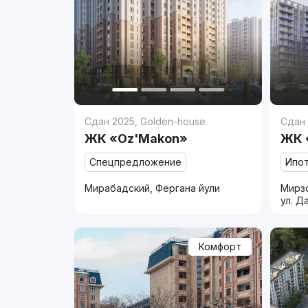
Сдан 2025
,
Golden-house
Сдан
ЖК «Oz'Makon»
ЖК 
Спецпредложение
Ипо
Мирабадский, Фергана йули
Мирзо
ул. Д
Комфорт