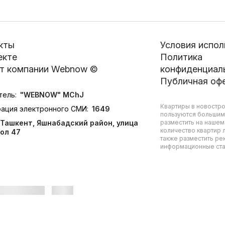
кты
Условия испол
екте
Политика
т компании Webnow ©
конфиденциал
Публичная оф
тель:
"WEBNOW" MChJ
Квартиры в новостро
рация электронного СМИ:
1649
пользуются большим
Ташкент, Яшнабадский район, улица
разместить на нашем
количество квартир л
ол 47
также разместить ре
информационные стат