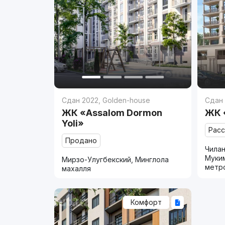
Сдан 2022
,
Golden-house
Сдан
ЖК «Assalom Dormon
ЖК 
Yoli»
Рас
Продано
Чилан
Муки
Мирзо-Улугбекский, Минглола
метр
махалля
Комфорт