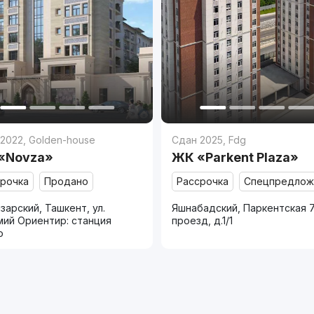
 2022
,
Golden-house
Сдан 2025
,
Fdg
«Novza»
ЖК «Parkent Plaza»
срочка
Продано
Рассрочка
Спецпредлож
зарский, Ташкент, ул.
Яшнабадский, Паркентская 
мий Ориентир: станция
проезд, д.1/1
о