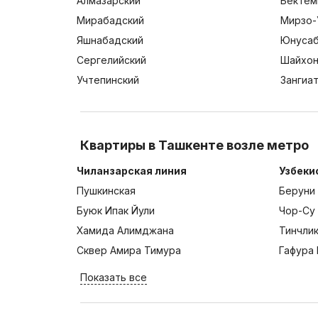
Алмазарский
Бектем
Мирабадский
Мирзо-
Яшнабадский
Юнусаб
Сергелийский
Шайхон
Учтепинский
Зангиа
Квартиры в Ташкенте возле метро
Чиланзарская линия
Узбеки
Пушкинская
Беруни
Буюк Ипак Йули
Чор-Су
Хамида Алимджана
Тинчли
Сквер Амира Тимура
Гафура 
Показать все