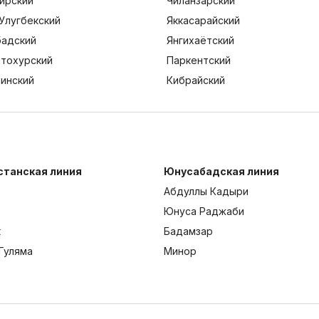
ирский
Чиланзарский
Улугбекский
Яккасарайский
адский
Янгихаётский
тохурский
Паркентский
тинский
Кибрайский
станская линия
Юнусабадская линия
Абдуллы Кадыри
Юнуса Раджаби
к
Бадамзар
Гуляма
Минор