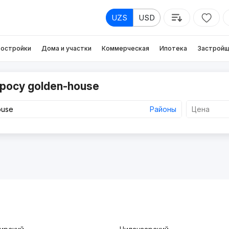
UZS
USD
остройки
Дома и участки
Коммерческая
Ипотека
Застройщ
росу golden-house
Районы
Цена