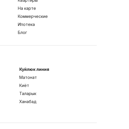
Квартиры
На карте
Коммерческие
Ипотека
Блог
Куйлюк линия
Матонат
Киёт
Таларык
Ханабад