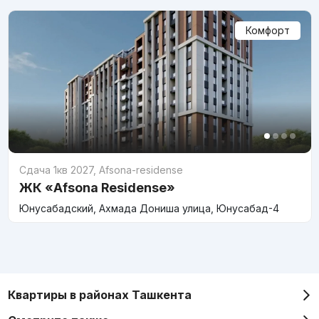
Комфорт
Сдача 1кв 2027
,
Afsona-residense
ЖК «Afsona Residense»
Юнусабадский, Ахмада Дониша улица, Юнусабад-4
Квартиры в районах Ташкента