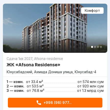
Комфорт
Сдача 1кв 2027
,
Afsona-residense
ЖК «Afsona Residense»
Юнусабадский, Ахмада Дониша улица, Юнусабад-4
1 — комн.
от 33.4 м²
от
574 млн
сум
2 — комн.
от 53.5 м²
от
920 млн
сум
3 — комн.
от 76.8 м²
от
1.3 млрд
сум
+998 (98) 977...