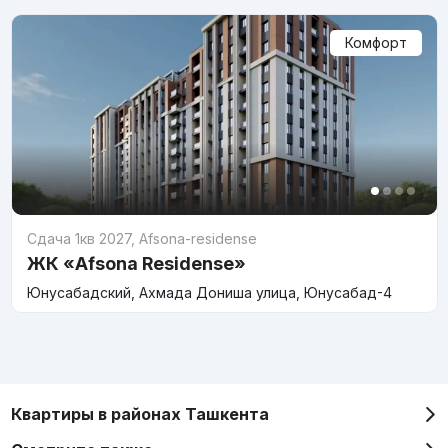
Комфорт
Сдача 1кв 2027
,
Afsona-residense
ЖК «Afsona Residense»
Юнусабадский, Ахмада Дониша улица, Юнусабад-4
Квартиры в районах Ташкента