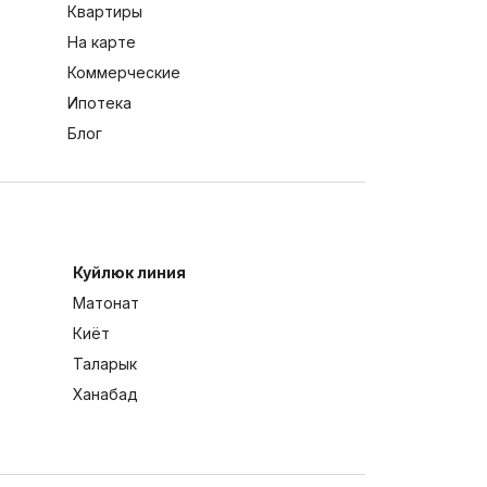
Квартиры
На карте
Коммерческие
Ипотека
Блог
Куйлюк линия
Матонат
Киёт
Таларык
Ханабад