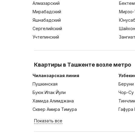
Алмазарский
Бектем
Мирабадский
Мирзо-
Яшнабадский
Юнусаб
Сергелийский
Шайхон
Учтепинский
Зангиа
Квартиры в Ташкенте возле метро
Чиланзарская линия
Узбеки
Пушкинская
Беруни
Буюк Ипак Йули
Чор-Су
Хамида Алимджана
Тинчли
Сквер Амира Тимура
Гафура 
Показать все