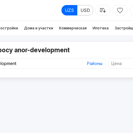
UZS
USD
остройки
Дома и участки
Коммерческая
Ипотека
Застройщ
росу anor-development
Районы
Цена