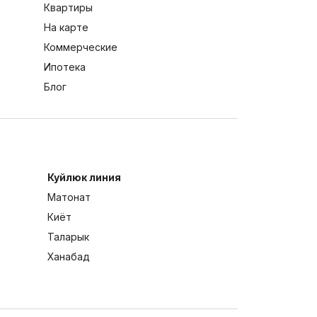
Квартиры
На карте
Коммерческие
Ипотека
Блог
Куйлюк линия
Матонат
Киёт
Таларык
Ханабад