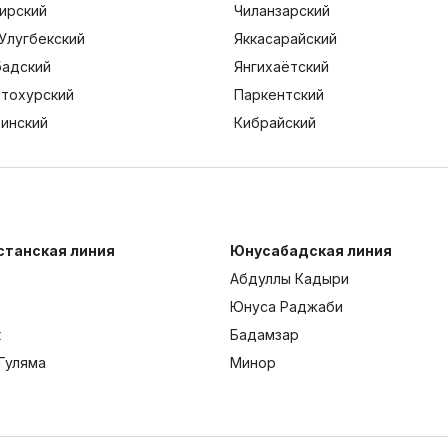
ирский
Чиланзарский
Улугбекский
Яккасарайский
адский
Янгихаётский
тохурский
Паркентский
тинский
Кибрайский
станская линия
Юнусабадская линия
Абдуллы Кадыри
Юнуса Раджаби
к
Бадамзар
Гуляма
Минор