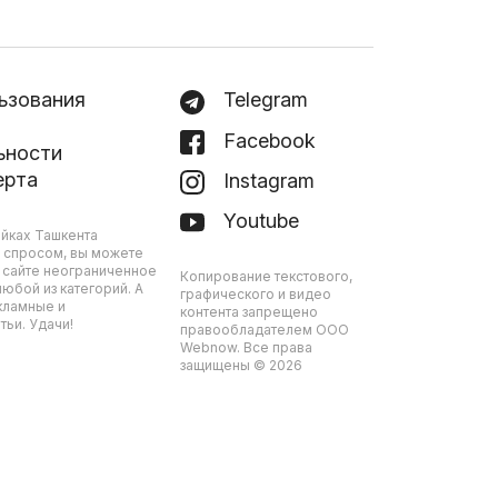
ьзования
Telegram
Facebook
ьности
ерта
Instagram
Youtube
йках Ташкента
 спросом, вы можете
 сайте неограниченное
Копирование текстового,
юбой из категорий. А
графического и видео
кламные и
контента запрещено
ьи. Удачи!
правообладателем ООО
Webnow. Все права
защищены © 2026