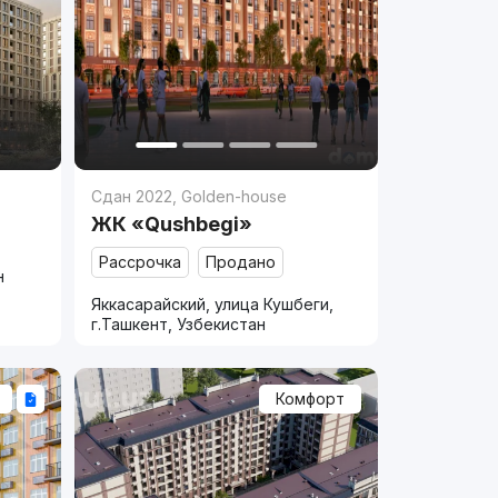
Сдан 2022
,
Golden-house
ЖК «Qushbegi»
Рассрочка
Продано
н
Яккасарайский, улица Кушбеги,
г.Ташкент, Узбекистан
Комфорт