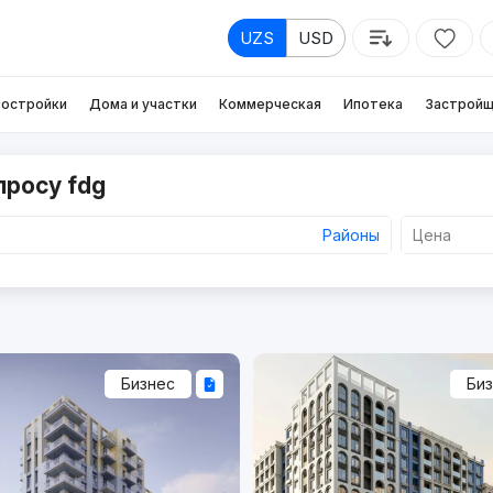
UZS
USD
остройки
Дома и участки
Коммерческая
Ипотека
Застройщ
просу fdg
Районы
Цена
Бизнес
Би