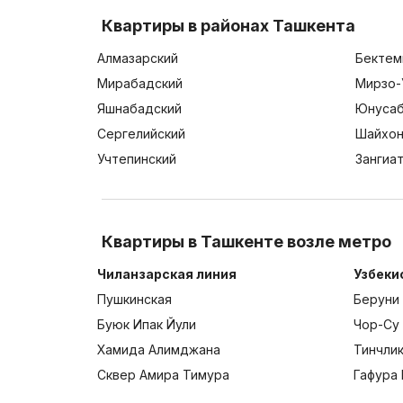
Квартиры в районах Ташкента
Алмазарский
Бектем
Мирабадский
Мирзо-
Яшнабадский
Юнусаб
Сергелийский
Шайхон
Учтепинский
Зангиа
Квартиры в Ташкенте возле метро
Чиланзарская линия
Узбеки
Пушкинская
Беруни
Буюк Ипак Йули
Чор-Су
Хамида Алимджана
Тинчли
Сквер Амира Тимура
Гафура 