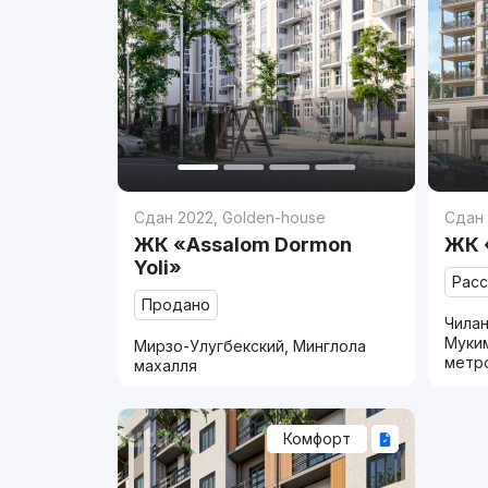
Сдан 2022
,
Golden-house
Сдан
ЖК «Assalom Dormon
ЖК 
Yoli»
Рас
Продано
Чилан
Муки
Мирзо-Улугбекский, Минглола
метр
махалля
Комфорт