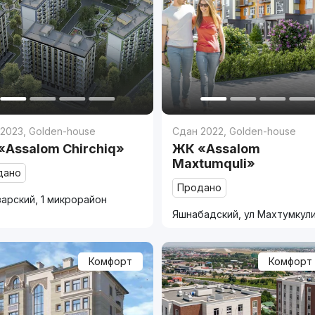
 2023
,
Golden-house
Сдан 2022
,
Golden-house
«Assalom Chirchiq»
ЖК «Assalom
Maxtumquli»
дано
Продано
арский, 1 микрорайон
Яшнабадский, ул Махтумкул
Комфорт
Комфорт