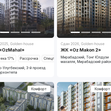
 2025
,
Golden-house
Сдан 2026
,
Golden-house
«OzMahal»
ЖК «Oz Makon 2»
Мирабадский, Тонг Юлдузи
тека 17%
Рассрочка
Спецпредложение
махалля, Мирабадский райо
-Улугбекский, 3-й проезд
архонтепа
Комфорт
Комфорт