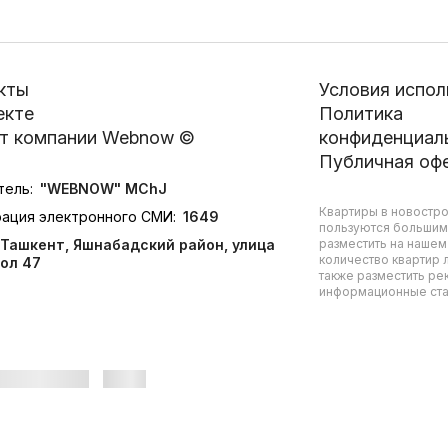
кты
Условия испол
екте
Политика
т компании Webnow ©
конфиденциал
Публичная оф
тель:
"WEBNOW" MChJ
Квартиры в новостро
рация электронного СМИ:
1649
пользуются большим
Ташкент, Яшнабадский район, улица
разместить на нашем
количество квартир л
ол 47
также разместить ре
информационные стат