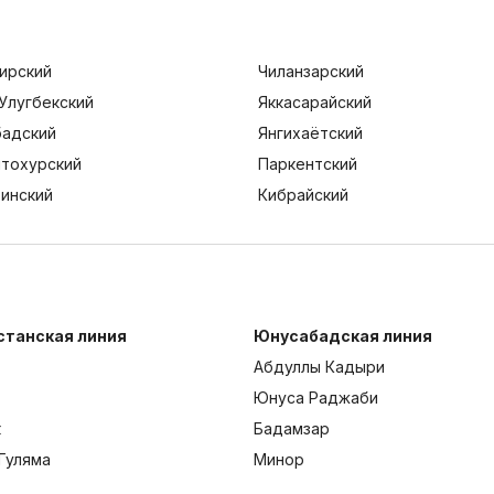
ирский
Чиланзарский
Улугбекский
Яккасарайский
адский
Янгихаётский
тохурский
Паркентский
тинский
Кибрайский
станская линия
Юнусабадская линия
Абдуллы Кадыри
Юнуса Раджаби
к
Бадамзар
Гуляма
Минор