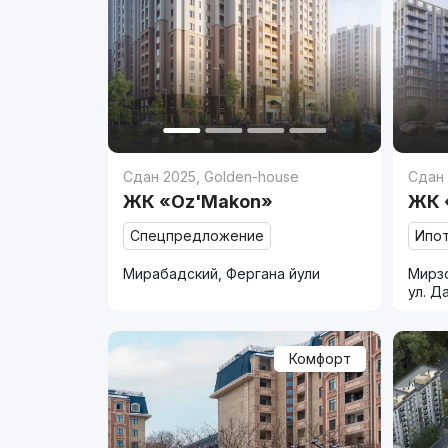
Сдан 2025
,
Golden-house
Сдан
ЖК «Oz'Makon»
ЖК 
Спецпредложение
Ипо
Мирабадский, Фергана йули
Мирзо
ул. Д
Комфорт