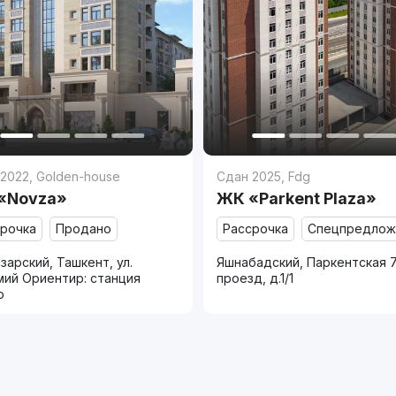
 2022
,
Golden-house
Сдан 2025
,
Fdg
«Novza»
ЖК «Parkent Plaza»
срочка
Продано
Рассрочка
Спецпредлож
зарский, Ташкент, ул.
Яшнабадский, Паркентская 
мий Ориентир: станция
проезд, д.1/1
о