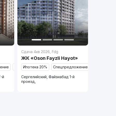
Сдача 4кв 2026
,
Fdg
ЖК «Oson Fayzli Hayot»
ение
Продано
Ипотека 20%
Спецпредложение
Продано
7-й
Сергелийский, Файзиабад 1-й
проезд,