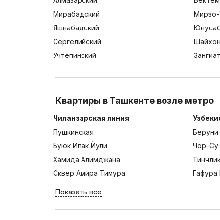
Алмазарский
Бектем
Мирабадский
Мирзо-
Яшнабадский
Юнусаб
Сергелийский
Шайхон
Учтепинский
Зангиа
Квартиры в Ташкенте возле метро
Чиланзарская линия
Узбеки
Пушкинская
Беруни
Буюк Ипак Йули
Чор-Су
Хамида Алимджана
Тинчли
Сквер Амира Тимура
Гафура 
Показать все