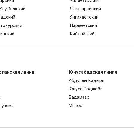
ирский
Чиланзарский
Улугбекский
Яккасарайский
адский
Янгихаётский
тохурский
Паркентский
тинский
Кибрайский
станская линия
Юнусабадская линия
Абдуллы Кадыри
Юнуса Раджаби
к
Бадамзар
Гуляма
Минор