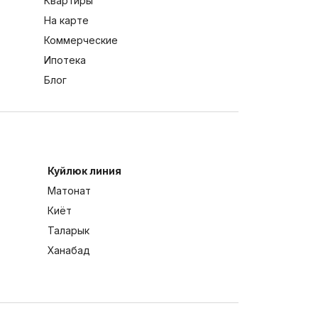
Квартиры
На карте
Коммерческие
Ипотека
Блог
Куйлюк линия
Матонат
Киёт
Таларык
Ханабад