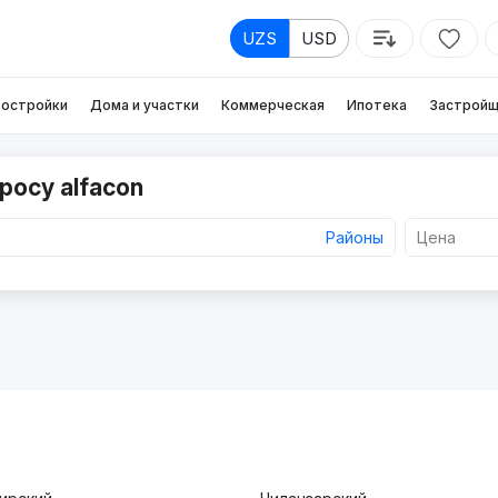
UZS
USD
остройки
Дома и участки
Коммерческая
Ипотека
Застройщ
росу alfacon
Районы
Цена