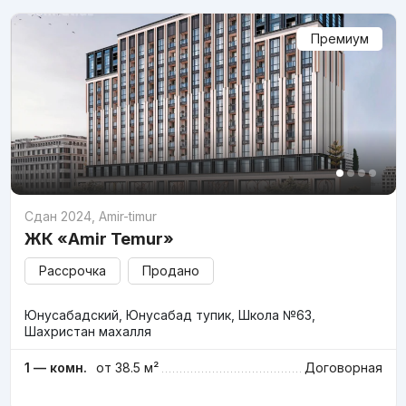
Премиум
Сдан 2024
,
Amir-timur
ЖК «Amir Temur»
Рассрочка
Продано
Юнусабадский, Юнусабад тупик, Школа №63,
Шахристан махалля
1 — комн.
от 38.5 м²
Договорная