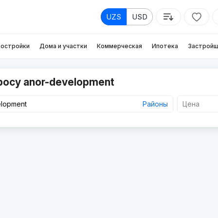
UZS
USD
остройки
Дома и участки
Коммерческая
Ипотека
Застройщ
росу anor-development
Районы
Цена