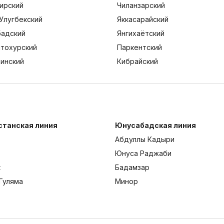
ирский
Чиланзарский
Улугбекский
Яккасарайский
адский
Янгихаётский
тохурский
Паркентский
тинский
Кибрайский
станская линия
Юнусабадская линия
Абдуллы Кадыри
Юнуса Раджаби
к
Бадамзар
Гуляма
Минор