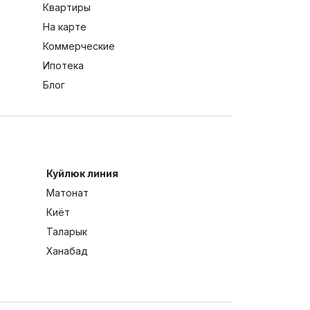
Квартиры
На карте
Коммерческие
Ипотека
Блог
Куйлюк линия
Матонат
Киёт
Таларык
Ханабад