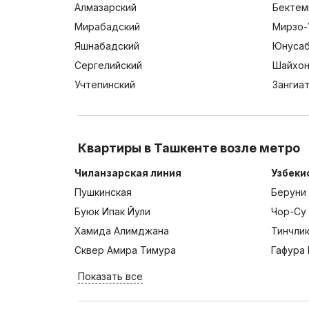
Алмазарский
Бектем
Мирабадский
Мирзо-
Яшнабадский
Юнусаб
Сергелийский
Шайхон
Учтепинский
Зангиа
Квартиры в Ташкенте возле метро
Чиланзарская линия
Узбеки
Пушкинская
Беруни
Буюк Ипак Йули
Чор-Су
Хамида Алимджана
Тинчли
Сквер Амира Тимура
Гафура 
Показать все