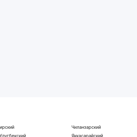
ирский
Чиланзарский
Улугбекский
Яккасарайский