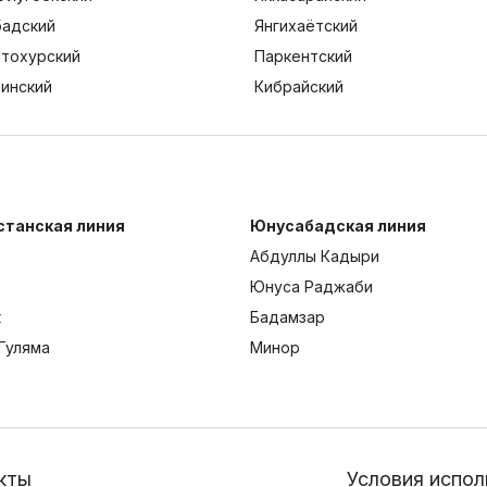
адский
Янгихаётский
тохурский
Паркентский
тинский
Кибрайский
станская линия
Юнусабадская линия
Абдуллы Кадыри
Юнуса Раджаби
к
Бадамзар
Гуляма
Минор
кты
Условия испол