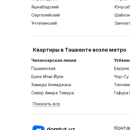
Яшнабадский
Юнусаб
Сергелийский
Шайхон
Учтепинский
Зангиа
Квартиры в Ташкенте возле метро
Чиланзарская линия
Узбеки
Пушкинская
Беруни
Буюк Ипак Йули
Чор-Су
Хамида Алимджана
Тинчли
Сквер Амира Тимура
Гафура 
Показать все
Конта