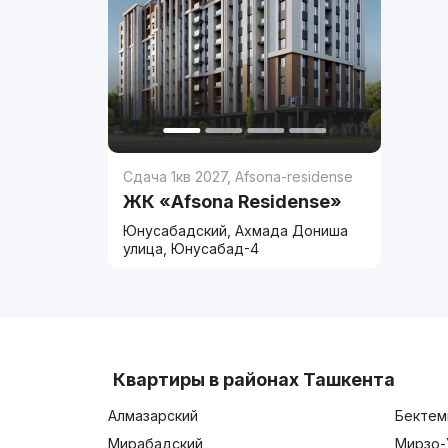
Сдача 1кв 2027
,
Afsona-residense
ЖК «Afsona Residense»
Юнусабадский, Ахмада Дониша
улица, Юнусабад-4
Квартиры в районах Ташкента
Алмазарский
Бектем
Мирабадский
Мирзо-