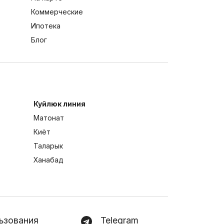
Коммерческие
Ипотека
Блог
Куйлюк линия
Матонат
Киёт
Таларык
Ханабад
ьзования
Telegram