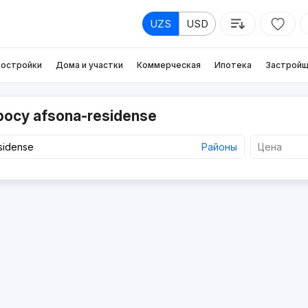
UZS
USD
остройки
Дома и участки
Коммерческая
Ипотека
Застройщ
росу afsona-residense
Районы
Цена