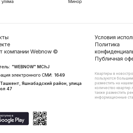
Гуляма
Минор
кты
Условия испол
екте
Политика
т компании Webnow ©
конфиденциал
Публичная оф
тель:
"WEBNOW" MChJ
Квартиры в новостро
рация электронного СМИ:
1649
пользуются большим
Ташкент, Яшнабадский район, улица
разместить на нашем
количество квартир л
ол 47
также разместить ре
информационные стат