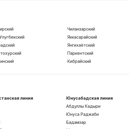
ирский
Чиланзарский
Улугбекский
Яккасарайский
адский
Янгихаётский
тохурский
Паркентский
тинский
Кибрайский
станская линия
Юнусабадская линия
Абдуллы Кадыри
Юнуса Раджаби
к
Бадамзар