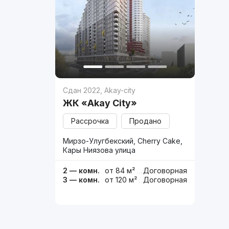
Сдан 2022
,
Akay-city
ЖК «Akay City»
Рассрочка
Продано
Мирзо-Улугбекский, Cherry Cake,
Кары Ниязова улица
2 — комн.
от 84 м²
Договорная
3 — комн.
от 120 м²
Договорная