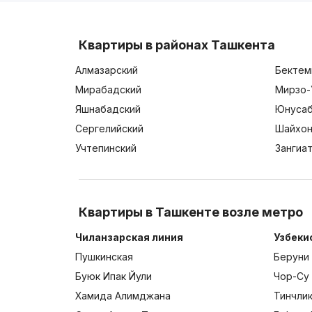
Квартиры в районах Ташкента
Алмазарский
Бектем
Мирабадский
Мирзо-
Яшнабадский
Юнусаб
Сергелийский
Шайхон
Учтепинский
Зангиа
Квартиры в Ташкенте возле метро
Чиланзарская линия
Узбеки
Пушкинская
Беруни
Буюк Ипак Йули
Чор-Су
Хамида Алимджана
Тинчли