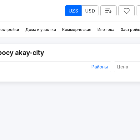
UZS
USD
остройки
Дома и участки
Коммерческая
Ипотека
Застройщ
осу akay-city
Районы
Цена