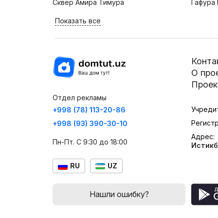
Сквер Амира Тимура
Гафура 
Показать все
Конта
О про
Проек
Отдел рекламы
Учреди
+998 (78) 113-20-86
Регист
+998 (93) 390-30-10
Адрес:
Пн-Пт. С 9:30 до 18:00
Истикб
RU
UZ
Нашли ошибку?