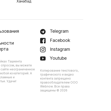
Ханабад
ьзования
Telegram
Facebook
ьности
ерта
Instagram
Youtube
йках Ташкента
 спросом, вы можете
 сайте неограниченное
Копирование текстового,
юбой из категорий. А
графического и видео
кламные и
контента запрещено
ьи. Удачи!
правообладателем ООО
Webnow. Все права
защищены © 2026