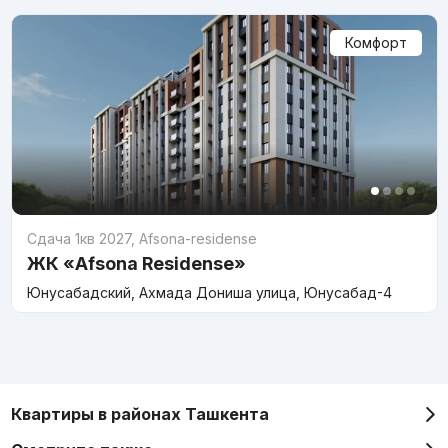
Комфорт
Сдача 1кв 2027
,
Afsona-residense
ЖК «Afsona Residense»
Юнусабадский, Ахмада Дониша улица, Юнусабад-4
Квартиры в районах Ташкента