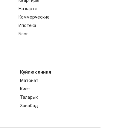
Квартиры
На карте
Коммерческие
Ипотека
Блог
Куйлюк линия
Матонат
Киёт
Таларык
Ханабад