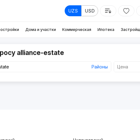
UZS
USD
остройки
Дома и участки
Коммерческая
Ипотека
Застройщ
осу alliance-estate
Районы
Цена