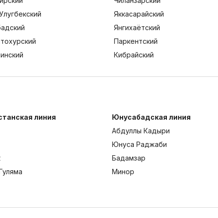
ирский
Чиланзарский
Улугбекский
Яккасарайский
адский
Янгихаётский
тохурский
Паркентский
тинский
Кибрайский
станская линия
Юнусабадская линия
Абдуллы Кадыри
Юнуса Раджаби
к
Бадамзар
Гуляма
Минор