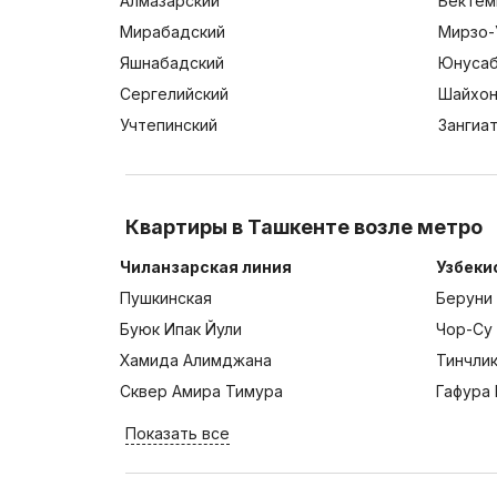
Алмазарский
Бектем
Мирабадский
Мирзо-
Яшнабадский
Юнусаб
Сергелийский
Шайхон
Учтепинский
Зангиа
Квартиры в Ташкенте возле метро
Чиланзарская линия
Узбеки
Пушкинская
Беруни
Буюк Ипак Йули
Чор-Су
Хамида Алимджана
Тинчли
Сквер Амира Тимура
Гафура 
Показать все