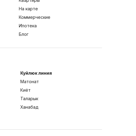
Квартиры
На карте
Коммерческие
Ипотека
Блог
Куйлюк линия
Матонат
Киёт
Таларык
Ханабад