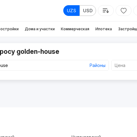
UZS
USD
остройки
Дома и участки
Коммерческая
Ипотека
Застройщ
росу golden-house
Районы
Цена