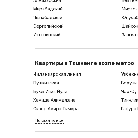
Алмазарский
Бектем
Мирабадский
Мирзо-
Яшнабадский
Юнусаб
Сергелийский
Шайхон
Учтепинский
Зангиа
Квартиры в Ташкенте возле метро
Чиланзарская линия
Узбеки
Пушкинская
Беруни
Буюк Ипак Йули
Чор-Су
Хамида Алимджана
Тинчли
Сквер Амира Тимура
Гафура 
Показать все