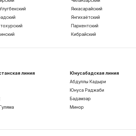
ирский
Чиланзарский
Улугбекский
Яккасарайский
адский
Янгихаётский
тохурский
Паркентский
тинский
Кибрайский
станская линия
Юнусабадская линия
Абдуллы Кадыри
Юнуса Раджаби
к
Бадамзар
Гуляма
Минор