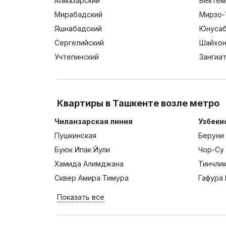
Алмазарский
Бектем
Мирабадский
Мирзо-
Яшнабадский
Юнусаб
Сергелийский
Шайхон
Учтепинский
Зангиа
Квартиры в Ташкенте возле метро
Чиланзарская линия
Узбеки
Пушкинская
Беруни
Буюк Ипак Йули
Чор-Су
Хамида Алимджана
Тинчли
Сквер Амира Тимура
Гафура 
Показать все