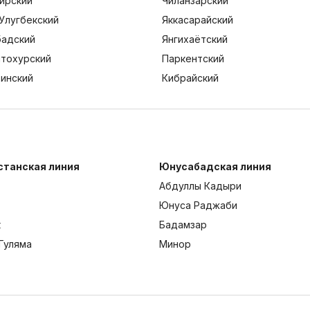
ирский
Чиланзарский
Улугбекский
Яккасарайский
адский
Янгихаётский
тохурский
Паркентский
тинский
Кибрайский
станская линия
Юнусабадская линия
Абдуллы Кадыри
Юнуса Раджаби
к
Бадамзар
Гуляма
Минор