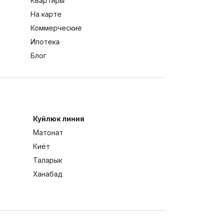
Квартиры
На карте
Коммерческие
Ипотека
Блог
Куйлюк линия
Матонат
Киёт
Таларык
Ханабад