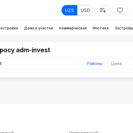
UZS
USD
остройки
Дома и участки
Коммерческая
Ипотека
Застройщ
росу adm-invest
Районы
Цена