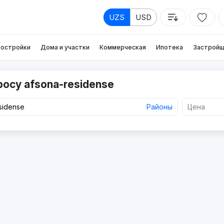
UZS
USD
остройки
Дома и участки
Коммерческая
Ипотека
Застройщ
росу afsona-residense
Районы
Цена