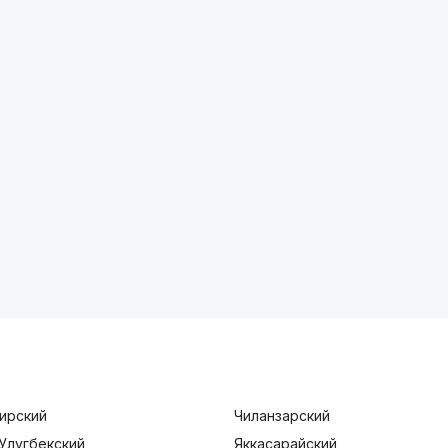
ирский
Чиланзарский
Улугбекский
Яккасарайский