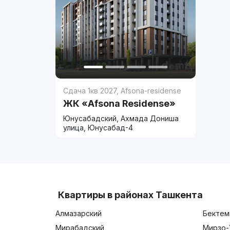
Сдача 1кв 2027
,
Afsona-residense
ЖК «Afsona Residense»
Юнусабадский, Ахмада Дониша
улица, Юнусабад-4
Квартиры в районах Ташкента
Алмазарский
Бектем
Мирабадский
Мирзо-