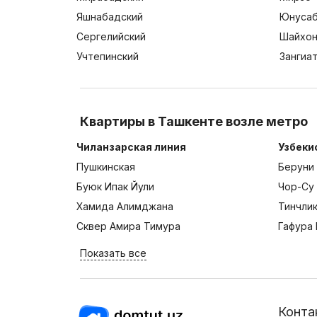
Яшнабадский
Юнусаб
Сергелийский
Шайхон
Учтепинский
Зангиа
Квартиры в Ташкенте возле метро
Чиланзарская линия
Узбеки
Пушкинская
Беруни
Буюк Ипак Йули
Чор-Су
Хамида Алимджана
Тинчли
Сквер Амира Тимура
Гафура 
Показать все
Конта