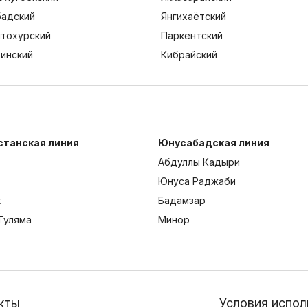
адский
Янгихаётский
тохурский
Паркентский
тинский
Кибрайский
станская линия
Юнусабадская линия
Абдуллы Кадыри
Юнуса Раджаби
к
Бадамзар
Гуляма
Минор
кты
Условия испол