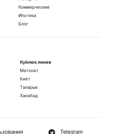
Коммерческие
Ипотека
Блог
Куйлюк линия
Матонат
Киёт
Таларык
Ханабад
ьзования
Telegram