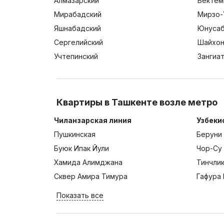
Алмазарский
Бектем
Мирабадский
Мирзо-
Яшнабадский
Юнусаб
Сергелийский
Шайхон
Учтепинский
Зангиа
Квартиры в Ташкенте возле метро
Чиланзарская линия
Узбеки
Пушкинская
Беруни
Буюк Ипак Йули
Чор-Су
Хамида Алимджана
Тинчли
Сквер Амира Тимура
Гафура 
Показать все