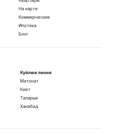
Квартиры
На карте
Коммерческие
Ипотека
Блог
Куйлюк линия
Матонат
Киёт
Таларык
Ханабад