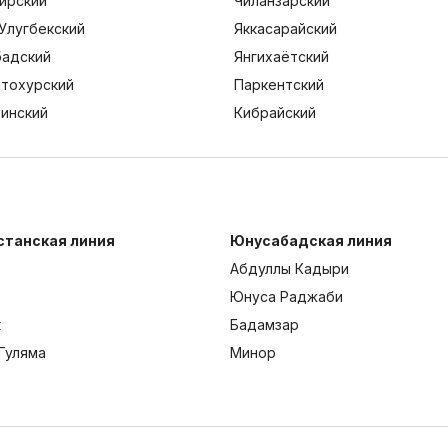
ирский
Чиланзарский
Улугбекский
Яккасарайский
адский
Янгихаётский
тохурский
Паркентский
тинский
Кибрайский
станская линия
Юнусабадская линия
Абдуллы Кадыри
Юнуса Раджаби
к
Бадамзар
Гуляма
Минор