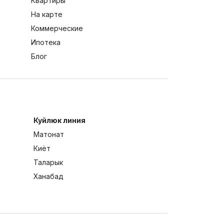
Квартиры
На карте
Коммерческие
Ипотека
Блог
Куйлюк линия
Матонат
Киёт
Таларык
Ханабад