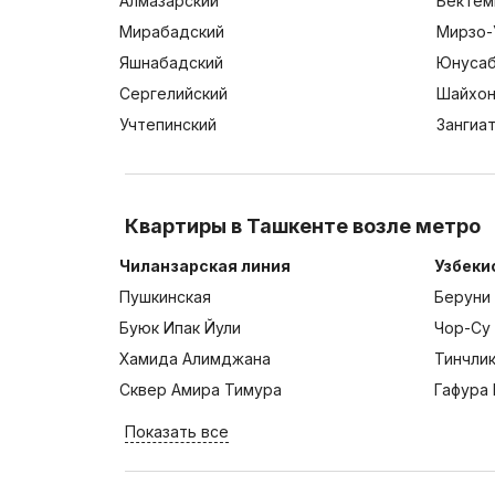
Алмазарский
Бектем
Мирабадский
Мирзо-
Яшнабадский
Юнусаб
Сергелийский
Шайхон
Учтепинский
Зангиа
Квартиры в Ташкенте возле метро
Чиланзарская линия
Узбеки
Пушкинская
Беруни
Буюк Ипак Йули
Чор-Су
Хамида Алимджана
Тинчли
Сквер Амира Тимура
Гафура 
Показать все