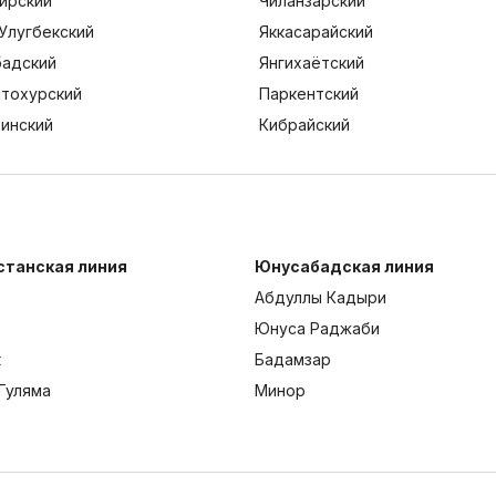
ирский
Чиланзарский
Улугбекский
Яккасарайский
адский
Янгихаётский
тохурский
Паркентский
тинский
Кибрайский
станская линия
Юнусабадская линия
Абдуллы Кадыри
Юнуса Раджаби
к
Бадамзар
Гуляма
Минор