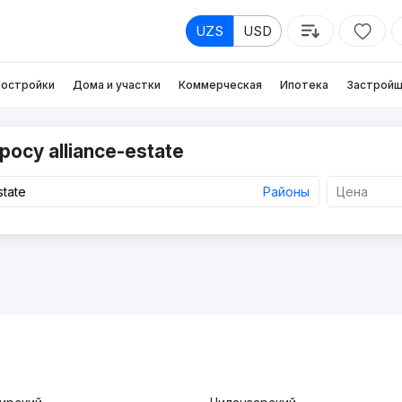
UZS
USD
остройки
Дома и участки
Коммерческая
Ипотека
Застройщ
осу alliance-estate
Районы
Цена