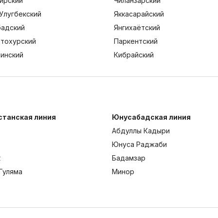
ирский
Чиланзарский
Улугбекский
Яккасарайский
адский
Янгихаётский
тохурский
Паркентский
тинский
Кибрайский
станская линия
Юнусабадская линия
Абдуллы Кадыри
Юнуса Раджаби
к
Бадамзар
Гуляма
Минор