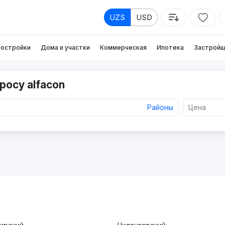
UZS
USD
остройки
Дома и участки
Коммерческая
Ипотека
Застройщ
росу alfacon
Районы
Цена