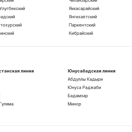
ирский
Чиланзарский
Улугбекский
Яккасарайский
адский
Янгихаётский
тохурский
Паркентский
тинский
Кибрайский
станская линия
Юнусабадская линия
Абдуллы Кадыри
Юнуса Раджаби
к
Бадамзар
Гуляма
Минор