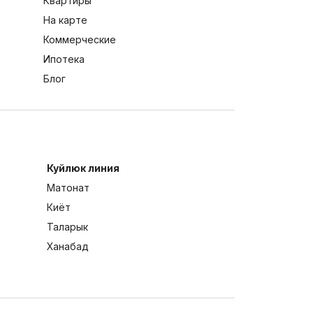
Квартиры
На карте
Коммерческие
Ипотека
Блог
Куйлюк линия
Матонат
Киёт
Таларык
Ханабад