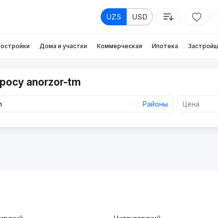
UZS
USD
остройки
Дома и участки
Коммерческая
Ипотека
Застройщ
росу anorzor-tm
Районы
Цена