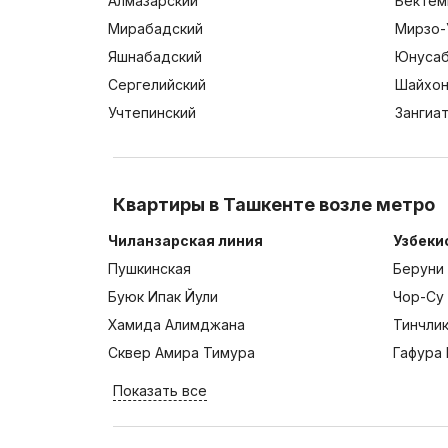
Алмазарский
Бектем
Мирабадский
Мирзо-
Яшнабадский
Юнусаб
Сергелийский
Шайхон
Учтепинский
Зангиа
Квартиры в Ташкенте возле метро
Чиланзарская линия
Узбеки
Пушкинская
Беруни
Буюк Ипак Йули
Чор-Су
Хамида Алимджана
Тинчли
Сквер Амира Тимура
Гафура 
Показать все