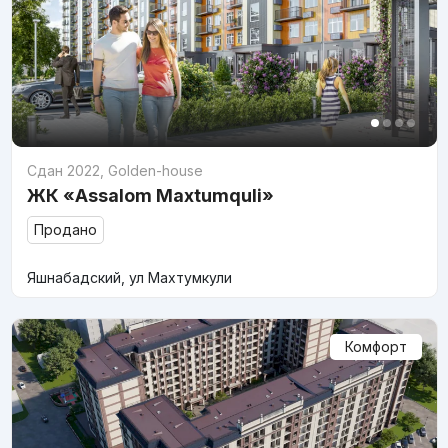
Сдан 2022
,
Golden-house
ЖК «Assalom Maxtumquli»
Продано
Яшнабадский, ул Махтумкули
Комфорт