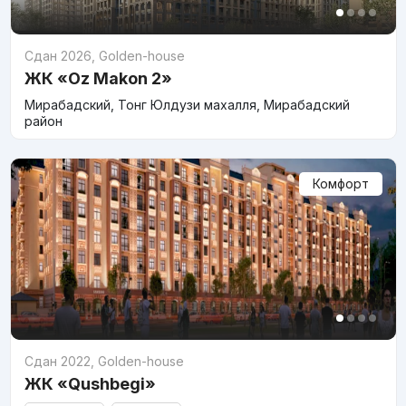
Сдан 2026
,
Golden-house
ЖК «Oz Makon 2»
Мирабадский, Тонг Юлдузи махалля, Мирабадский
район
Комфорт
Сдан 2022
,
Golden-house
ЖК «Qushbegi»