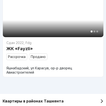
Сдан 2022
,
Fdg
ЖК «Fayzli»
Рассрочка
Продано
Яшнабадский, ул Карасув, ор-р дворец
Авиастроителей
Квартиры в районах Ташкента