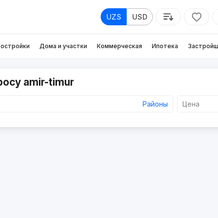
UZS
USD
остройки
Дома и участки
Коммерческая
Ипотека
Застройщ
осу amir-timur
Районы
Цена