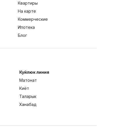
Квартиры
На карте
Коммерческие
Ипотека
Блог
Куйлюк линия
Матонат
Киёт
Таларык
Ханабад