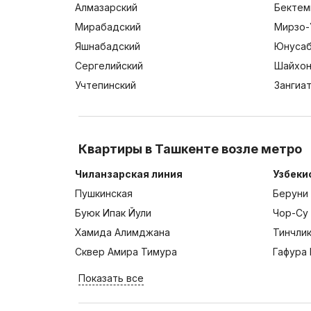
Алмазарский
Бектем
Мирабадский
Мирзо-
Яшнабадский
Юнусаб
Сергелийский
Шайхон
Учтепинский
Зангиа
Квартиры в Ташкенте возле метро
Чиланзарская линия
Узбеки
Пушкинская
Беруни
Буюк Ипак Йули
Чор-Су
Хамида Алимджана
Тинчли
Сквер Амира Тимура
Гафура 
Показать все