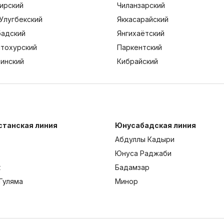
ирский
Чиланзарский
Улугбекский
Яккасарайский
адский
Янгихаётский
тохурский
Паркентский
тинский
Кибрайский
станская линия
Юнусабадская линия
Абдуллы Кадыри
Юнуса Раджаби
к
Бадамзар
Гуляма
Минор