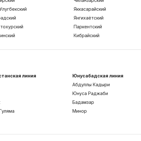
ирский
Чиланзарский
Улугбекский
Яккасарайский
адский
Янгихаётский
тохурский
Паркентский
тинский
Кибрайский
станская линия
Юнусабадская линия
Абдуллы Кадыри
Юнуса Раджаби
к
Бадамзар
Гуляма
Минор