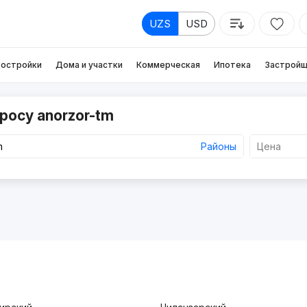
UZS
USD
остройки
Дома и участки
Коммерческая
Ипотека
Застройщ
росу anorzor-tm
Районы
Цена