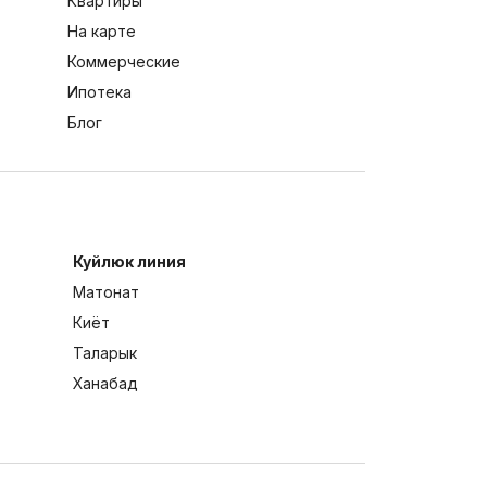
Квартиры
На карте
Коммерческие
Ипотека
Блог
Куйлюк линия
Матонат
Киёт
Таларык
Ханабад