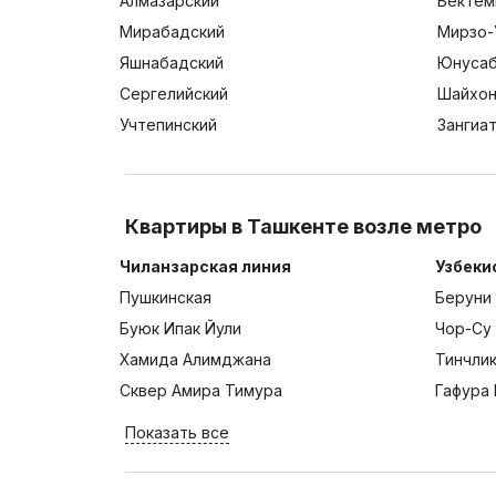
Алмазарский
Бектем
Мирабадский
Мирзо-
Яшнабадский
Юнусаб
Сергелийский
Шайхон
Учтепинский
Зангиа
Квартиры в Ташкенте возле метро
Чиланзарская линия
Узбеки
Пушкинская
Беруни
Буюк Ипак Йули
Чор-Су
Хамида Алимджана
Тинчли
Сквер Амира Тимура
Гафура 
Показать все