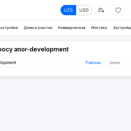
UZS
USD
остройки
Дома и участки
Коммерческая
Ипотека
Застройщ
росу anor-development
Районы
Цена