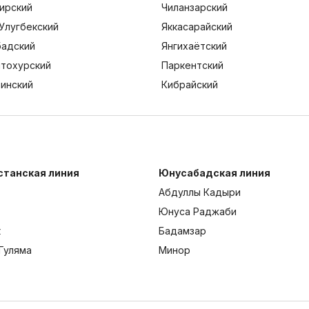
ирский
Чиланзарский
Улугбекский
Яккасарайский
адский
Янгихаётский
тохурский
Паркентский
тинский
Кибрайский
станская линия
Юнусабадская линия
Абдуллы Кадыри
Юнуса Раджаби
к
Бадамзар
Гуляма
Минор