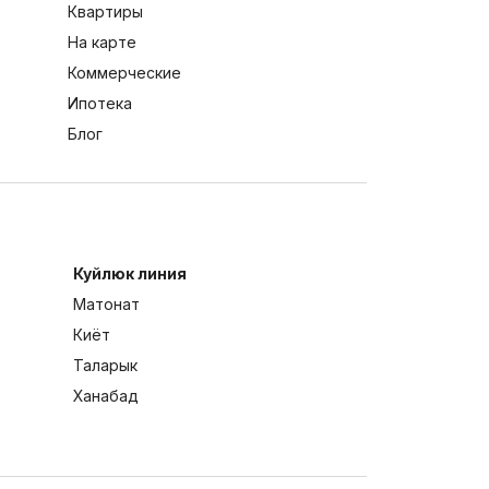
Квартиры
На карте
Коммерческие
Ипотека
Блог
Куйлюк линия
Матонат
Киёт
Таларык
Ханабад