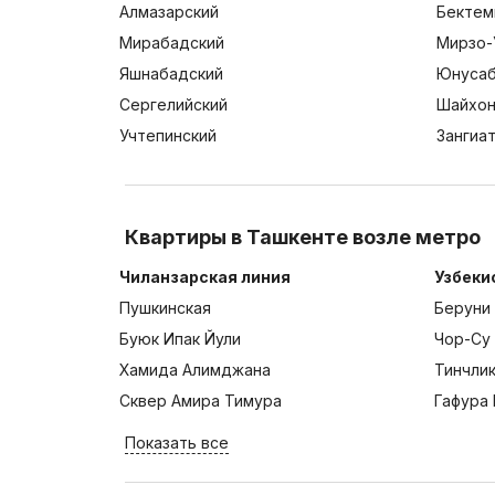
Алмазарский
Бектем
Мирабадский
Мирзо-
Яшнабадский
Юнусаб
Сергелийский
Шайхон
Учтепинский
Зангиа
Квартиры в Ташкенте возле метро
Чиланзарская линия
Узбеки
Пушкинская
Беруни
Буюк Ипак Йули
Чор-Су
Хамида Алимджана
Тинчли
Сквер Амира Тимура
Гафура 
Показать все