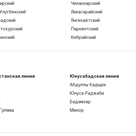
ирский
Чиланзарский
Улугбекский
Яккасарайский
адский
Янгихаётский
тохурский
Паркентский
тинский
Кибрайский
станская линия
Юнусабадская линия
Абдуллы Кадыри
Юнуса Раджаби
к
Бадамзар
Гуляма
Минор