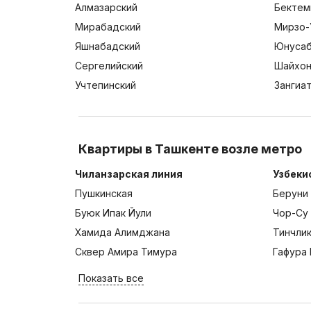
Алмазарский
Бектем
Мирабадский
Мирзо-
Яшнабадский
Юнусаб
Сергелийский
Шайхон
Учтепинский
Зангиа
Квартиры в Ташкенте возле метро
Чиланзарская линия
Узбеки
Пушкинская
Беруни
Буюк Ипак Йули
Чор-Су
Хамида Алимджана
Тинчли
Сквер Амира Тимура
Гафура 
Показать все