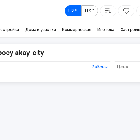
UZS
USD
остройки
Дома и участки
Коммерческая
Ипотека
Застройщ
осу akay-city
Районы
Цена