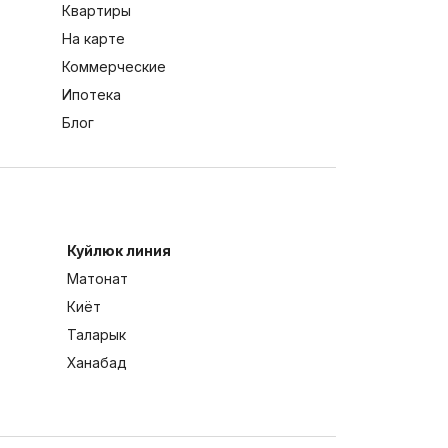
Квартиры
На карте
Коммерческие
Ипотека
Блог
Куйлюк линия
Матонат
Киёт
Таларык
Ханабад