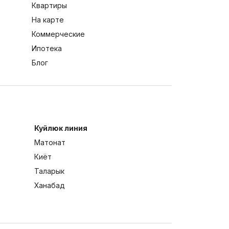
Квартиры
На карте
Коммерческие
Ипотека
Блог
Куйлюк линия
Матонат
Киёт
Таларык
Ханабад