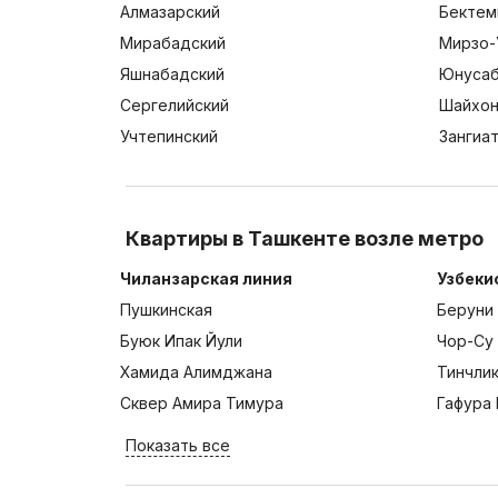
Алмазарский
Бектем
Мирабадский
Мирзо-
Яшнабадский
Юнусаб
Сергелийский
Шайхон
Учтепинский
Зангиа
Квартиры в Ташкенте возле метро
Чиланзарская линия
Узбеки
Пушкинская
Беруни
Буюк Ипак Йули
Чор-Су
Хамида Алимджана
Тинчли
Сквер Амира Тимура
Гафура 
Показать все