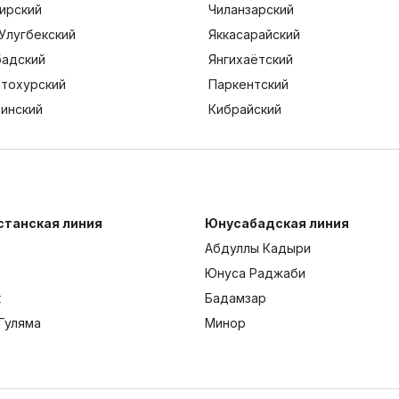
ирский
Чиланзарский
Улугбекский
Яккасарайский
адский
Янгихаётский
тохурский
Паркентский
тинский
Кибрайский
станская линия
Юнусабадская линия
Абдуллы Кадыри
Юнуса Раджаби
к
Бадамзар
Гуляма
Минор