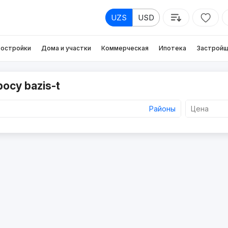
UZS
USD
остройки
Дома и участки
Коммерческая
Ипотека
Застройщ
осу bazis-t
Районы
Цена