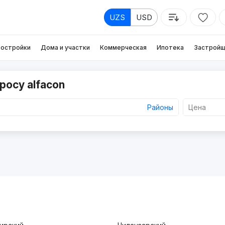
UZS
USD
остройки
Дома и участки
Коммерческая
Ипотека
Застройщ
росу alfacon
Районы
Цена