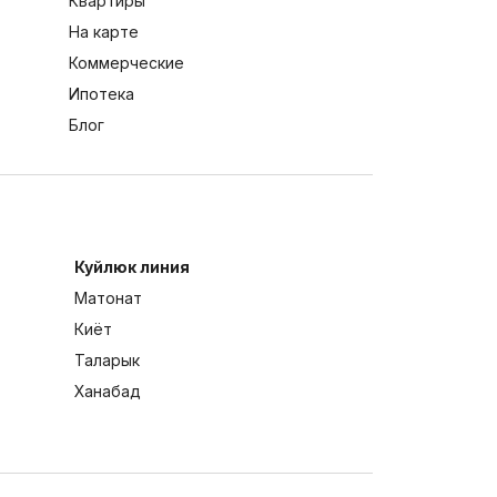
Квартиры
На карте
Коммерческие
Ипотека
Блог
Куйлюк линия
Матонат
Киёт
Таларык
Ханабад