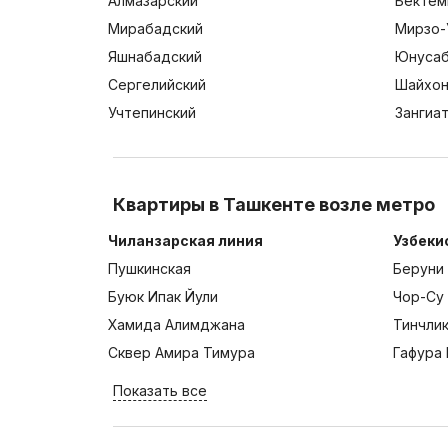
Алмазарский
Бектем
Мирабадский
Мирзо-
Яшнабадский
Юнусаб
Сергелийский
Шайхон
Учтепинский
Зангиа
Квартиры в Ташкенте возле метро
Чиланзарская линия
Узбеки
Пушкинская
Беруни
Буюк Ипак Йули
Чор-Су
Хамида Алимджана
Тинчли
Сквер Амира Тимура
Гафура 
Показать все