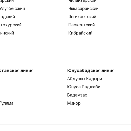
ирский
Чиланзарский
Улугбекский
Яккасарайский
адский
Янгихаётский
тохурский
Паркентский
тинский
Кибрайский
станская линия
Юнусабадская линия
Абдуллы Кадыри
Юнуса Раджаби
к
Бадамзар
Гуляма
Минор