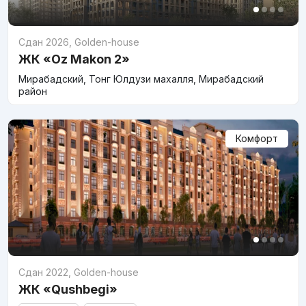
Сдан 2026
,
Golden-house
ЖК «Oz Makon 2»
Мирабадский, Тонг Юлдузи махалля, Мирабадский
район
Комфорт
Сдан 2022
,
Golden-house
ЖК «Qushbegi»