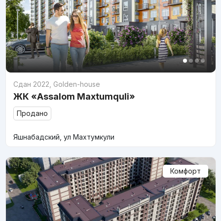
Сдан 2022
,
Golden-house
ЖК «Assalom Maxtumquli»
Продано
Яшнабадский, ул Махтумкули
Комфорт