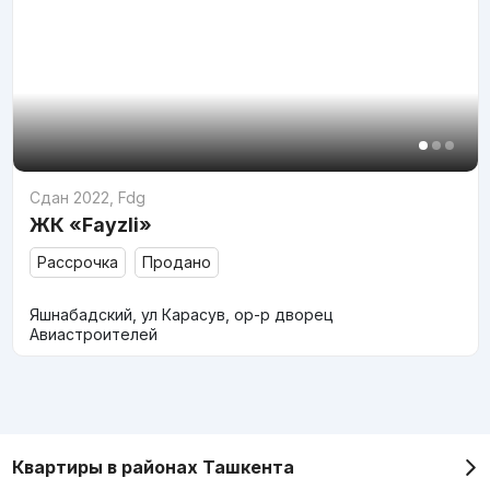
Сдан 2022
,
Fdg
ЖК «Fayzli»
Рассрочка
Продано
Яшнабадский, ул Карасув, ор-р дворец
Авиастроителей
Квартиры в районах Ташкента