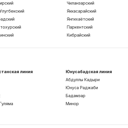
ирский
Чиланзарский
Улугбекский
Яккасарайский
адский
Янгихаётский
тохурский
Паркентский
тинский
Кибрайский
станская линия
Юнусабадская линия
Абдуллы Кадыри
Юнуса Раджаби
к
Бадамзар
Гуляма
Минор