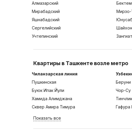
Алмазарский
Бектем
Мирабадский
Мирзо-
Яшнабадский
Юнусаб
Сергелийский
Шайхон
Учтепинский
Зангиа
Квартиры в Ташкенте возле метро
Чиланзарская линия
Узбеки
Пушкинская
Беруни
Буюк Ипак Йули
Чор-Су
Хамида Алимджана
Тинчли
Сквер Амира Тимура
Гафура 
Показать все