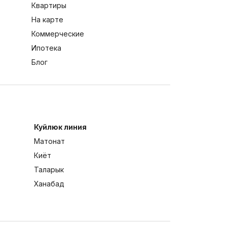
Квартиры
На карте
Коммерческие
Ипотека
Блог
Куйлюк линия
Матонат
Киёт
Таларык
Ханабад