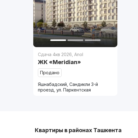
Сдача 4кв 2026
,
Anol
ЖК «Meridian»
Продано
Яшнабадский, Сандикли 3-й
проезд, ул. Паркентская
Квартиры в районах Ташкента