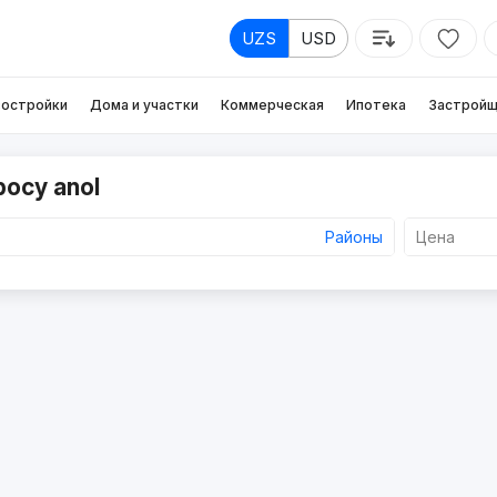
UZS
USD
остройки
Дома и участки
Коммерческая
Ипотека
Застройщ
росу anol
Районы
Цена