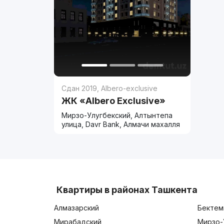
Сдан 2019
,
Albero-exclusive
ЖК «Albero Exclusive»
Мирзо-Улугбекский, Алтынтепа
улица, Davr Bank, Алмачи махалля
Квартиры в районах Ташкента
Алмазарский
Бектем
Мирабадский
Мирзо-