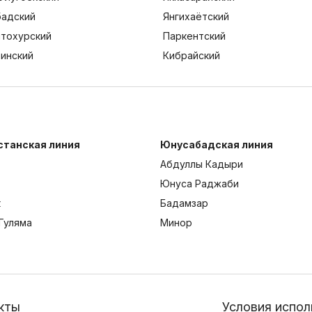
адский
Янгихаётский
тохурский
Паркентский
тинский
Кибрайский
станская линия
Юнусабадская линия
Абдуллы Кадыри
Юнуса Раджаби
к
Бадамзар
Гуляма
Минор
кты
Условия испол