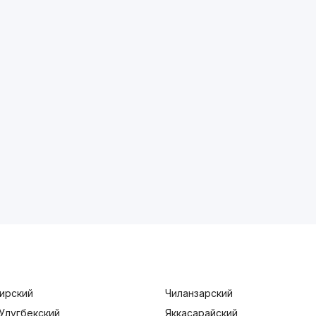
ирский
Чиланзарский
Улугбекский
Яккасарайский