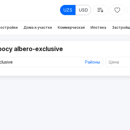
UZS
USD
остройки
Дома и участки
Коммерческая
Ипотека
Застройщ
осу albero-exclusive
Районы
Цена