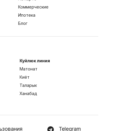
Коммерческие
Ипотека
Блог
Куйлюк линия
Матонат
Киёт
Таларык
Ханабад
ьзования
Telegram