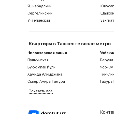
Яшнабадский
Юнусаб
Сергелийский
Шайхон
Учтепинский
Зангиа
Квартиры в Ташкенте возле метро
Чиланзарская линия
Узбеки
Пушкинская
Беруни
Буюк Ипак Йули
Чор-Су
Хамида Алимджана
Тинчли
Сквер Амира Тимура
Гафура 
Показать все
Конта