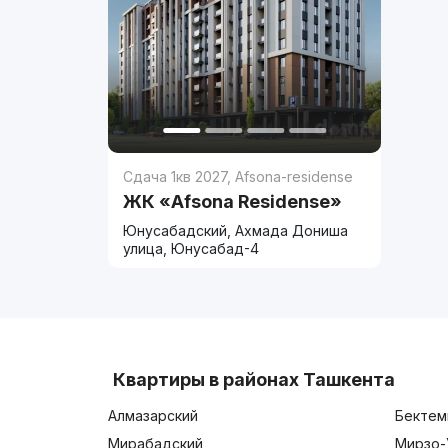
Сдача 1кв 2027
,
Afsona-residense
ЖК «Afsona Residense»
Юнусабадский, Ахмада Дониша
улица, Юнусабад-4
Квартиры в районах Ташкента
Алмазарский
Бектем
Мирабадский
Мирзо-