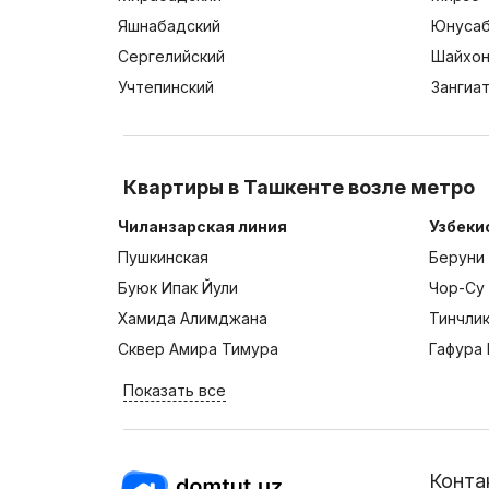
Яшнабадский
Юнусаб
Сергелийский
Шайхон
Учтепинский
Зангиа
Квартиры в Ташкенте возле метро
Чиланзарская линия
Узбеки
Пушкинская
Беруни
Буюк Ипак Йули
Чор-Су
Хамида Алимджана
Тинчли
Сквер Амира Тимура
Гафура 
Показать все
Конта