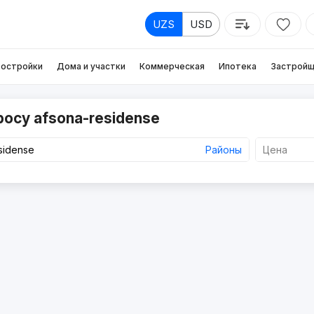
UZS
USD
остройки
Дома и участки
Коммерческая
Ипотека
Застройщ
росу afsona-residense
Районы
Цена