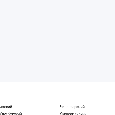
ирский
Чиланзарский
Улугбекский
Яккасарайский