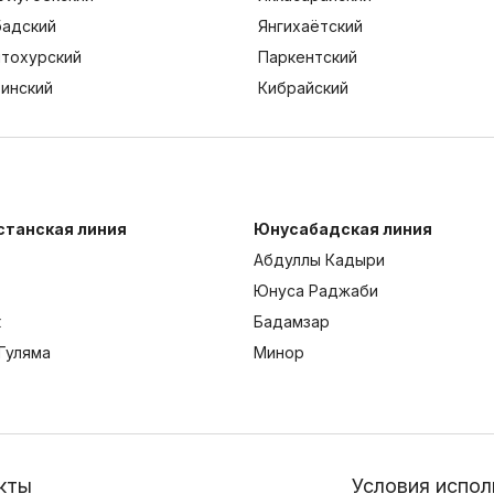
адский
Янгихаётский
тохурский
Паркентский
тинский
Кибрайский
станская линия
Юнусабадская линия
Абдуллы Кадыри
Юнуса Раджаби
к
Бадамзар
Гуляма
Минор
кты
Условия испол