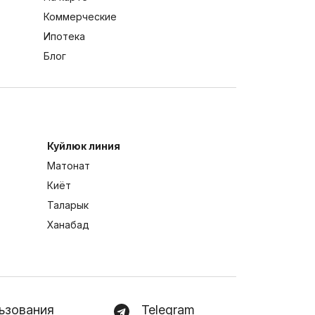
Коммерческие
Ипотека
Блог
Куйлюк линия
Матонат
Киёт
Таларык
Ханабад
ьзования
Telegram