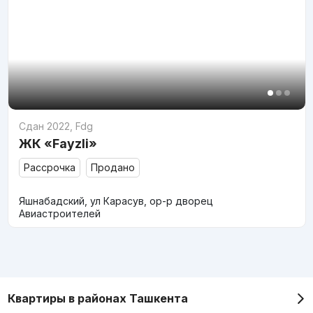
Сдан 2022
,
Fdg
ЖК «Fayzli»
Рассрочка
Продано
Яшнабадский, ул Карасув, ор-р дворец
Авиастроителей
Квартиры в районах Ташкента