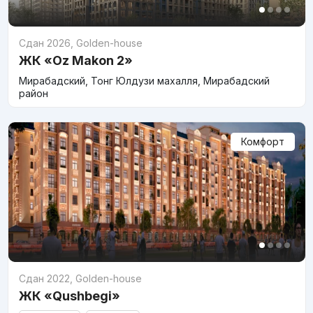
Сдан 2026
,
Golden-house
ЖК «Oz Makon 2»
Мирабадский, Тонг Юлдузи махалля, Мирабадский
район
Комфорт
Сдан 2022
,
Golden-house
ЖК «Qushbegi»