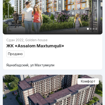
Сдан 2022
,
Golden-house
ЖК «Assalom Maxtumquli»
Продано
Яшнабадский, ул Махтумкули
Комфорт