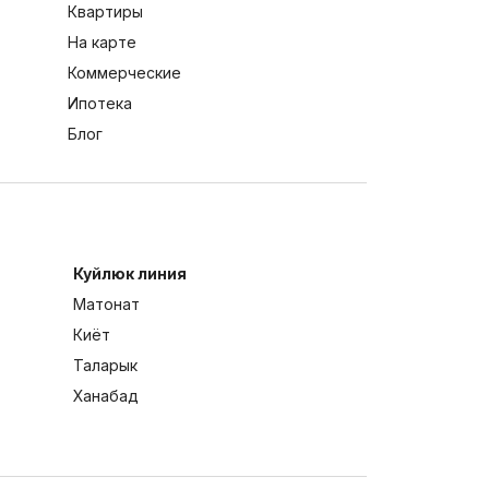
Квартиры
На карте
Коммерческие
Ипотека
Блог
Куйлюк линия
Матонат
Киёт
Таларык
Ханабад