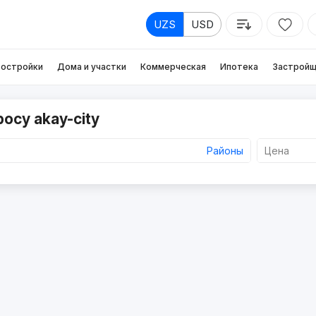
UZS
USD
остройки
Дома и участки
Коммерческая
Ипотека
Застройщ
осу akay-city
Районы
Цена