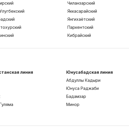
ирский
Чиланзарский
Улугбекский
Яккасарайский
адский
Янгихаётский
тохурский
Паркентский
тинский
Кибрайский
станская линия
Юнусабадская линия
Абдуллы Кадыри
Юнуса Раджаби
к
Бадамзар
Гуляма
Минор