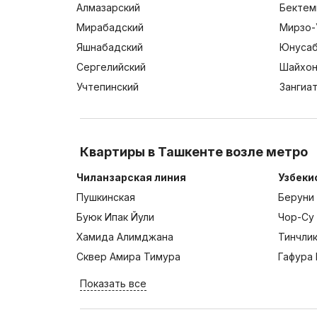
Алмазарский
Бектем
Мирабадский
Мирзо-
Яшнабадский
Юнусаб
Сергелийский
Шайхон
Учтепинский
Зангиа
Квартиры в Ташкенте возле метро
Чиланзарская линия
Узбеки
Пушкинская
Беруни
Буюк Ипак Йули
Чор-Су
Хамида Алимджана
Тинчли
Сквер Амира Тимура
Гафура 
Показать все