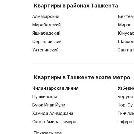
Квартиры в районах Ташкента
Алмазарский
Бектем
Мирабадский
Мирзо-
Яшнабадский
Юнусаб
Сергелийский
Шайхон
Учтепинский
Зангиа
Квартиры в Ташкенте возле метро
Чиланзарская линия
Узбеки
Пушкинская
Беруни
Буюк Ипак Йули
Чор-Су
Хамида Алимджана
Тинчли
Сквер Амира Тимура
Гафура 
Показать все