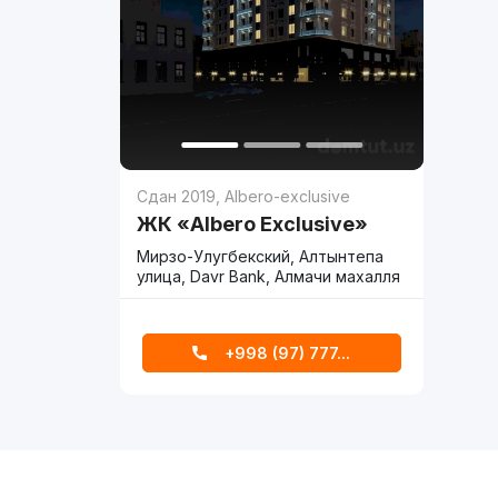
Сдан 2019
,
Albero-exclusive
ЖК «Albero Exclusive»
Мирзо-Улугбекский, Алтынтепа
улица, Davr Bank, Алмачи махалля
+998 (97) 777...