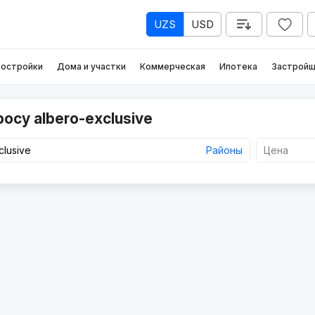
UZS
USD
остройки
Дома и участки
Коммерческая
Ипотека
Застройщ
осу albero-exclusive
Районы
Цена