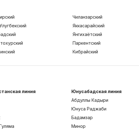
ирский
Чиланзарский
Улугбекский
Яккасарайский
адский
Янгихаётский
тохурский
Паркентский
тинский
Кибрайский
станская линия
Юнусабадская линия
Абдуллы Кадыри
Юнуса Раджаби
к
Бадамзар
Гуляма
Минор