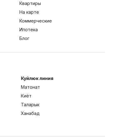
Квартиры
На карте
Коммерческие
Ипотека
Блог
Куйлюк линия
Матонат
Киёт
Таларык
Ханабад