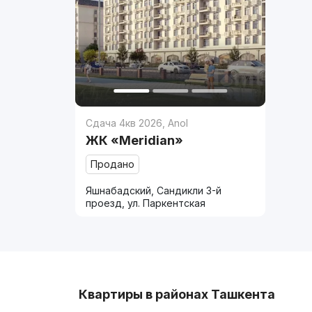
Сдача 4кв 2026
,
Anol
ЖК «Meridian»
Продано
Яшнабадский, Сандикли 3-й
проезд, ул. Паркентская
Квартиры в районах Ташкента