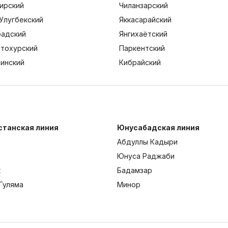
ирский
Чиланзарский
Улугбекский
Яккасарайский
адский
Янгихаётский
тохурский
Паркентский
тинский
Кибрайский
станская линия
Юнусабадская линия
Абдуллы Кадыри
Юнуса Раджаби
к
Бадамзар
Гуляма
Минор