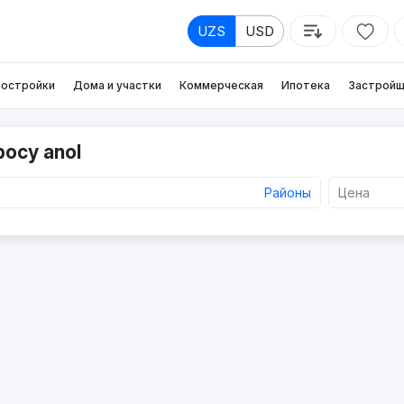
UZS
USD
остройки
Дома и участки
Коммерческая
Ипотека
Застройщ
росу anol
Районы
Цена