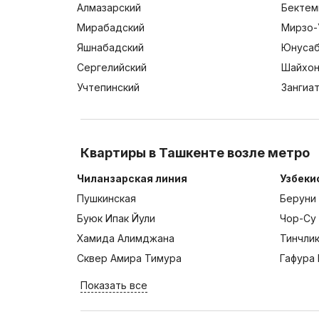
Алмазарский
Бектем
Мирабадский
Мирзо-
Яшнабадский
Юнусаб
Сергелийский
Шайхон
Учтепинский
Зангиа
Квартиры в Ташкенте возле метро
Чиланзарская линия
Узбеки
Пушкинская
Беруни
Буюк Ипак Йули
Чор-Су
Хамида Алимджана
Тинчли
Сквер Амира Тимура
Гафура 
Показать все