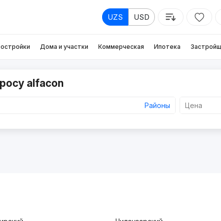
UZS
USD
остройки
Дома и участки
Коммерческая
Ипотека
Застройщ
росу alfacon
Районы
Цена