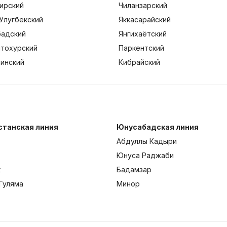
ирский
Чиланзарский
Улугбекский
Яккасарайский
адский
Янгихаётский
тохурский
Паркентский
тинский
Кибрайский
станская линия
Юнусабадская линия
Абдуллы Кадыри
Юнуса Раджаби
к
Бадамзар
Гуляма
Минор