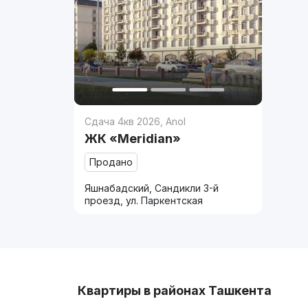
Сдача 4кв 2026
,
Anol
ЖК «Meridian»
Продано
Яшнабадский, Сандикли 3-й
проезд, ул. Паркентская
Квартиры в районах Ташкента