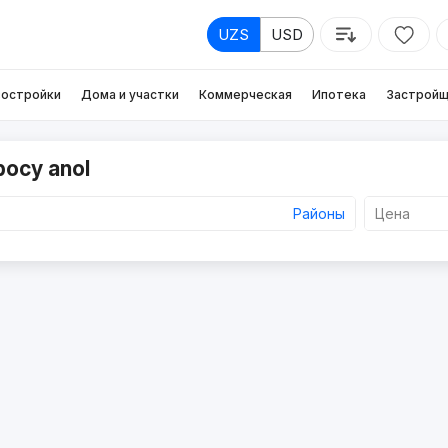
UZS
USD
остройки
Дома и участки
Коммерческая
Ипотека
Застройщ
росу anol
Районы
Цена