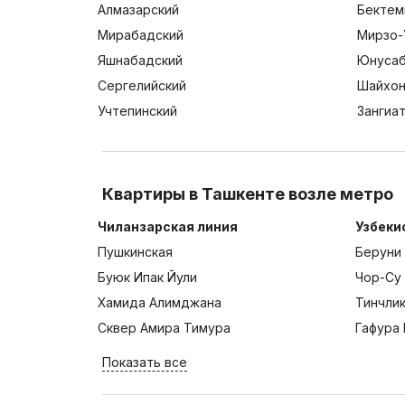
Алмазарский
Бектем
Мирабадский
Мирзо-
Яшнабадский
Юнусаб
Сергелийский
Шайхон
Учтепинский
Зангиа
Квартиры в Ташкенте возле метро
Чиланзарская линия
Узбеки
Пушкинская
Беруни
Буюк Ипак Йули
Чор-Су
Хамида Алимджана
Тинчли
Сквер Амира Тимура
Гафура 
Показать все