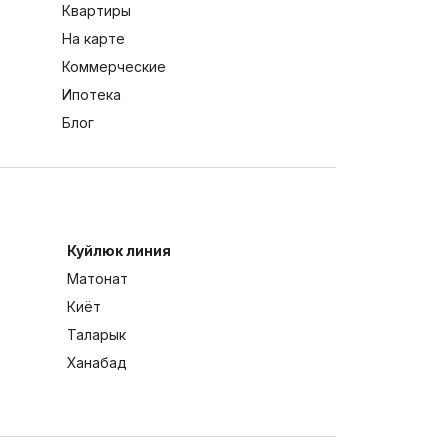
Квартиры
На карте
Коммерческие
Ипотека
Блог
Куйлюк линия
Матонат
Киёт
Таларык
Ханабад